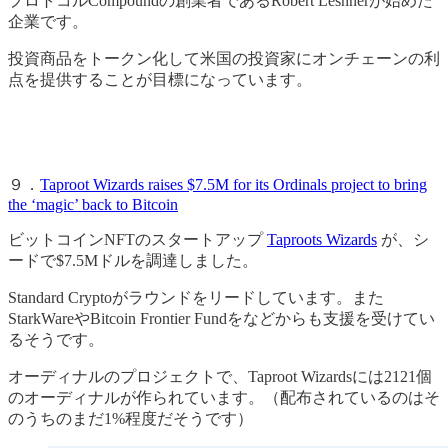
プロトコルCompoundの創業者であるRobert Leshnerが始めた
企業です。
投資商品をトークン化して米国の投資家にオンチェーンの利
点を提供することが目標になっています。
９．
Taproot Wizards raises $7.5M for its Ordinals project to bring
the ‘magic’ back to Bitcoin
ビットコインNFTのスタートアップ
Taproots Wizards
が、シ
ードで$7.5Mドルを調達しました。
Standard Cryptoがラウンドをリードしています。また
StarkWareやBitcoin Frontier Fundをなどからも支援を受けてい
るそうです。
オーディナルのプロジェクトで、Taproot Wizardsには2121個
のオーディナルが作られています。（配布されているのはそ
のうちのまだ1%程度だそうです）