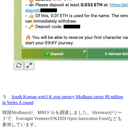
５．
South Korean web3 K-pop agency Modhaus raises $8 million
in Series A round
韓国Modhausが、$8Mドルを調達しました。Sfermionがリー
ドで、Foresight VenturesやKDDI Open Innovation Fundなども
参加しています。