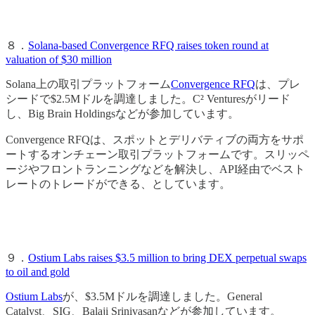
８．
Solana-based Convergence RFQ raises token round at
valuation of $30 million
Solana上の取引プラットフォーム
Convergence RFQ
は、プレ
シードで$2.5Mドルを調達しました。C² Venturesがリード
し、Big Brain Holdingsなどが参加しています。
Convergence RFQは、スポットとデリバティブの両方をサポ
ートするオンチェーン取引プラットフォームです。スリッペ
ージやフロントランニングなどを解決し、API経由でベスト
レートのトレードができる、としています。
９．
Ostium Labs raises $3.5 million to bring DEX perpetual swaps
to oil and gold
Ostium Labs
が、$3.5Mドルを調達しました。General
Catalyst、SIG、Balaji Srinivasanなどが参加しています。