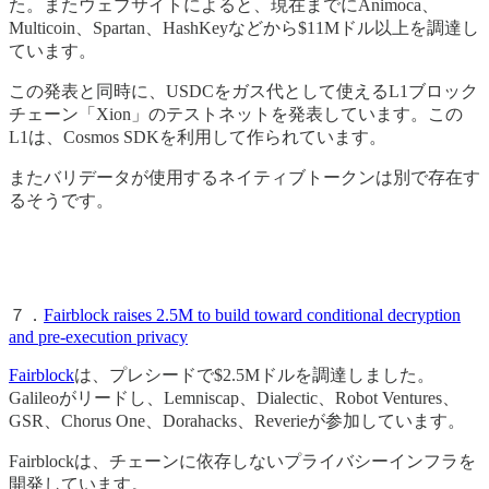
た。またウェブサイトによると、現在までにAnimoca、
Multicoin、Spartan、HashKeyなどから$11Mドル以上を調達し
ています。
この発表と同時に、USDCをガス代として使えるL1ブロック
チェーン「Xion」のテストネットを発表しています。この
L1は、Cosmos SDKを利用して作られています。
またバリデータが使用するネイティブトークンは別で存在す
るそうです。
７．
Fairblock raises 2.5M to build toward conditional decryption
and pre-execution privacy
Fairblock
は、プレシードで$2.5Mドルを調達しました。
Galileoがリードし、Lemniscap、Dialectic、Robot Ventures、
GSR、Chorus One、Dorahacks、Reverieが参加しています。
Fairblockは、チェーンに依存しないプライバシーインフラを
開発しています。