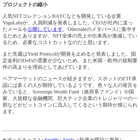
プロジェクトの縮小
人気NFTコレクションBAYCなどを開発している企業
YugaLabsが、人員削減を発表しました。CEOが社内に送っ
たメールを
公開しています
。Othersideのメタバースに集中す
るためとありますが、NFT全体の売上や出来高が激減してい
るため、必要なコストカットなのだと思います。
また先週はYield Protocolが開発を止めると発表しました。固
定金利のDeFiの需要が少ないため、また米国・欧州の規制要
件の高まりを理由としてあげています。
ベアマーケットのニュースが続きますが、スポットのETF承
認には多くの人が期待しているようです。色々な人の発言を
みていると、Sovereign Wealth Fund（政府系ファンド）や国
家、大規模な金融機関、巨大テック企業のトレジャリーの一
部などがビットコインに流入してくるという期待が感じられ
ます。
☕ポッドキャスト
:
Spotify
|
Apple
（毎週火曜日に更新）