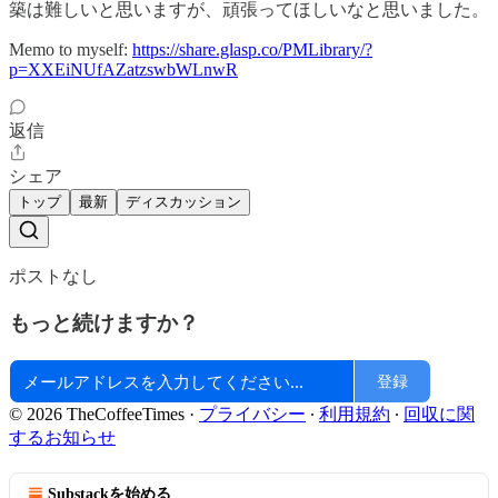
築は難しいと思いますが、頑張ってほしいなと思いました。
Memo to myself:
https://share.glasp.co/PMLibrary/?
p=XXEiNUfAZatzswbWLnwR
返信
シェア
トップ
最新
ディスカッション
ポストなし
もっと続けますか？
登録
© 2026 TheCoffeeTimes
·
プライバシー
∙
利用規約
∙
回収に関
するお知らせ
Substackを始める