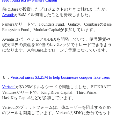
seed round led by Pantera Capital
前にBaseが投資したプロジェクトのときに触れましたが、
Avantis
が$4Mドル調達したことを発表しました。
Panteraがリードで、Founders Fund、Galaxy、CoinbaseのBase
Ecosystem Fund、Modular Capitalが参加しています。
AvantisはパーペチュアルDEXを開発していて、暗号通貨や
現実世界の資産を100倍のレバレッジでトレードできるよう
になります。来年Base上でローンチ予定になっています。
６．
Verisoul raises $3.25M to help businesses conquer fake users
Verisoul
が$3.25Mドルをシードで調達しました。BITKRAFT
Venturesがリードで、King River Capital、Third Prime、
HashKey Capitalなどが参加しています。‍
Verisoulのプラットフォームは、偽ユーザーを阻止するため
のツールを開発しています。VerisoulのSDKは数分でセット