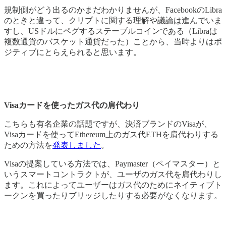
規制側がどう出るのかまだわかりませんが、FacebookのLibra
のときと違って、クリプトに関する理解や議論は進んでいま
すし、USドルにペグするステーブルコインである（Libraは
複数通貨のバスケット通貨だった）ことから、当時よりはポ
ジティブにとらえられると思います。
Visaカードを使ったガス代の肩代わり
こちらも有名企業の話題ですが、決済ブランドのVisaが、
Visaカードを使ってEthereum上のガス代ETHを肩代わりする
ための方法を
発表しました
。
Visaの提案している方法では、Paymaster（ペイマスター）と
いうスマートコントラクトが、ユーザのガス代を肩代わりし
ます。これによってユーザーはガス代のためにネイティブト
ークンを買ったりブリッジしたりする必要がなくなります。