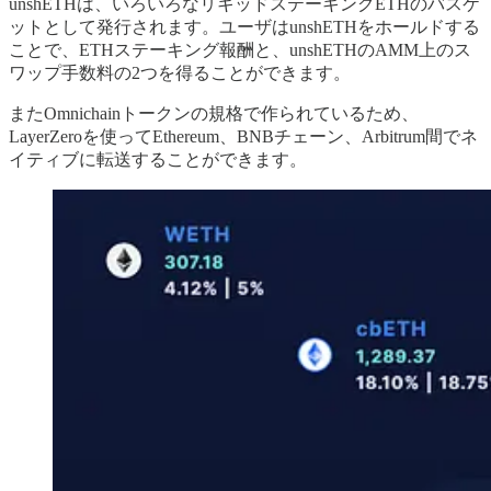
unshETHは、いろいろなリキッドステーキングETHのバスケ
ットとして発行されます。ユーザはunshETHをホールドする
ことで、ETHステーキング報酬と、unshETHのAMM上のス
ワップ手数料の2つを得ることができます。
またOmnichainトークンの規格で作られているため、
LayerZeroを使ってEthereum、BNBチェーン、Arbitrum間でネ
イティブに転送することができます。