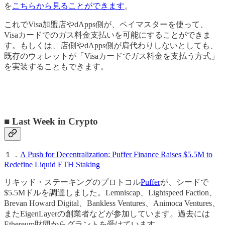
を
こちらから見ることができます
。
これでVisa加盟店やdApps側が、ペイマスターを使って、
Visaカードでのガス料金支払いを可能にすることができま
す。もしくは、店側やdApps側が肩代わりしないとしても、
既存のウォレットが「Visaカードでガス料金を支払う方式」
を実装することもできます。
■ Last Week in Crypto
１．
A Push for Decentralization: Puffer Finance Raises $5.5M to
Redefine Liquid ETH Staking
リキッド・ステーキングのプロトコル
Puffer
が、シードで
$5.5Mドルを調達しました。Lemniscap、Lightspeed Faction、
Brevan Howard Digital、Bankless Ventures、Animoca Ventures、
またEigenLayerの創業者などが参加しています。過去には
Ethereum財団からグラントを受けています。