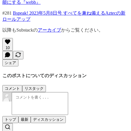
能にする『webb』
#281
Bspeak! 2023年5月8日号 すべてを兼ね備えるAztecの新
ロールアップ
以降もSubstackの
アーカイブ
からご覧ください。
10
シェア
このポストについてのディスカッション
コメント
リスタック
トップ
最新
ディスカッション