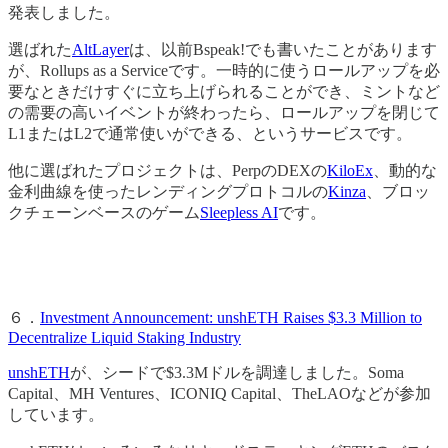
発表しました。
選ばれた
AltLayer
は、以前Bspeak!でも書いたことがあります
が、Rollups as a Serviceです。一時的に使うロールアップを必
要なときだけすぐに立ち上げられることができ、ミントなど
の需要の高いイベントが終わったら、ロールアップを閉じて
L1またはL2で通常使いができる、というサービスです。
他に選ばれたプロジェクトは、PerpのDEXの
KiloEx
、動的な
金利曲線を使ったレンディングプロトコルの
Kinza
、ブロッ
クチェーンベースのゲーム
Sleepless AI
です。
６．
Investment Announcement: unshETH Raises $3.3 Million to
Decentralize Liquid Staking Industry
unshETH
が、シードで$3.3Mドルを調達しました。Soma
Capital、MH Ventures、ICONIQ Capital、TheLAOなどが参加
しています。