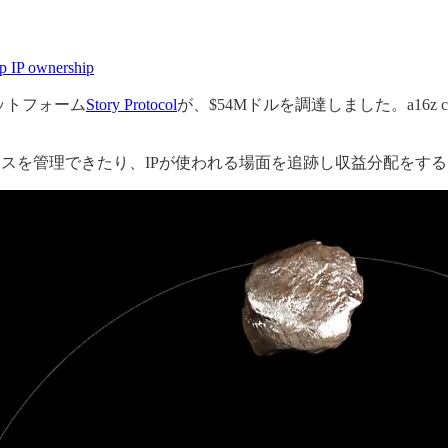
ap IP ownership
ットフォーム
Story Protocol
が、$54Mドルを調達しました。a16z c
ときのプロセスを管理できたり、IPが使われる場面を追跡し収益分配