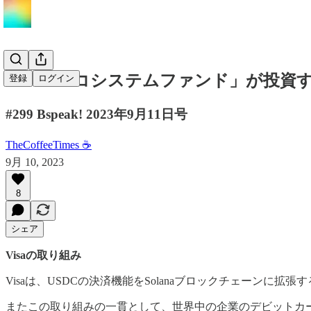
「Baseエコシステムファンド」が投資
登録
ログイン
#299 Bspeak! 2023年9月11日号
TheCoffeeTimes ☕
9月 10, 2023
8
シェア
Visaの取り組み
Visaは、USDCの決済機能をSolanaブロックチェーンに拡張
またこの取り組みの一貫として、世界中の企業のデビットカード