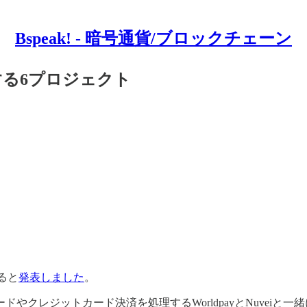
Bspeak! - 暗号通貨/ブロックチェーン
する6プロジェクト
すると
発表しました
。
やクレジットカード決済を処理するWorldpayとNuveiと