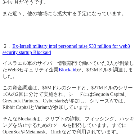
3-4ヶ月だそうです。
また近々、他の地域にも拡大する予定になっています。
２．
Ex-Israeli military intel personnel raise $33 million for web3
security startup Blockaid
イスラエル軍のサイバー情報部門で働いていた2人が創業し
たWeb3セキュリティ企業
Blockaid
が、$33Mドルを調達しま
した。
この資金調達は、$6Mドルのシードと、$27Mドルのシリー
ズAの2回に分けて実施され、シードにはSequoia Capital、
Greylock Partners、Cyberstartsが参加し、シリーズAでは、
Ribbit CapitalとVariantが参加しています。
そんなBlockaidは、クリプトの詐欺、フィッシング、ハッキ
ングを防止するためのツールを開発しています。すでに
OpenSeaやMetamask、1inchなどで利用されています。