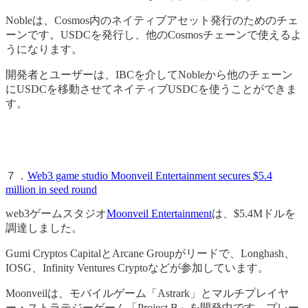
Nobleは、Cosmos内のネイティブアセット発行のためのチェ
ーンです。USDCを発行し、他のCosmosチェーンで使えるよ
うになります。
開発者とユーザーは、IBCを介してNobleから他のチェーン
にUSDCを移動させてネイティブUSDCを使うことができま
す。
７．
Web3 game studio Moonveil Entertainment secures $5.4
million in seed round
web3ゲームスタジオ
Moonveil Entertainment
は、$5.4Mドルを
調達しました。
Gumi Cryptos CapitalとArcane Groupがリードで、Longhash、
IOSG、Infinity Ventures Cryptoなどが参加しています。
Moonveilは、モバイルゲーム「Astrark」とマルチプレイヤ
ー・ストラテジーゲーム「Project B」を開発中です。プレー