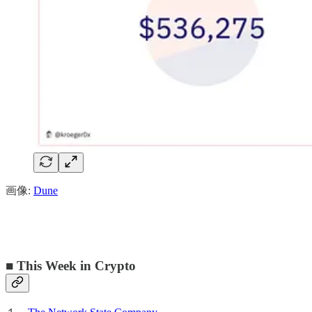
画像:
Dune
■ This Week in Crypto