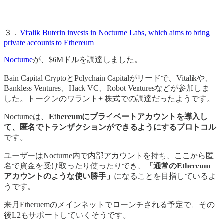
３．
Vitalik Buterin invests in Nocturne Labs, which aims to bring
private accounts to Ethereum
Nocturne
が、$6Mドルを調達しました。
Bain Capital CryptoとPolychain Capitalがリードで、Vitalikや、
Bankless Ventures、Hack VC、Robot Venturesなどが参加しま
した。トークンのワラント+ 株式での調達だったようです。
Nocturneは、
Ethereumにプライベートアカウントを導入し
て、匿名でトランザクションができるようにするプロトコル
です。
ユーザーはNocturne内で内部アカウントを持ち、ここから匿
名で資金を受け取ったり使ったりでき、
「通常のEthereum
アカウントのような使い勝手」
になることを目指しているよ
うです。
来月Etheruemのメインネットでローンチされる予定で、その
後L2もサポートしていくそうです。