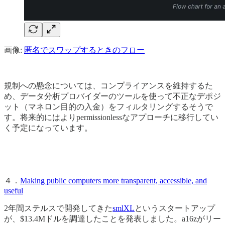
画像:
匿名でスワップするときのフロー
規制への懸念については、コンプライアンスを維持するた
め、データ分析プロバイダーのツールを使って不正なデポジ
ット（マネロン目的の入金）をフィルタリングするそうで
す。将来的にはよりpermissionlessなアプローチに移行してい
く予定になっています。
４．
Making public computers more transparent, accessible, and
useful
2年間ステルスで開発してきた
smlXL
というスタートアップ
が、$13.4Mドルを調達したことを発表しました。a16zがリー