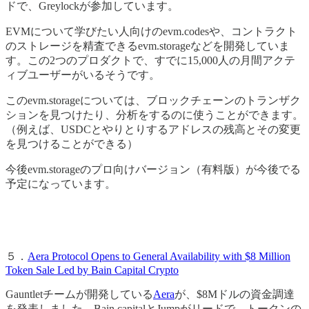
ドで、Greylockが参加しています。
EVMについて学びたい人向けのevm.codesや、コントラクト
のストレージを精査できるevm.storageなどを開発していま
す。この2つのプロダクトで、すでに15,000人の月間アクテ
ィブユーザーがいるそうです。
このevm.storageについては、ブロックチェーンのトランザク
ションを見つけたり、分析をするのに使うことができます。
（例えば、USDCとやりとりするアドレスの残高とその変更
を見つけることができる）
今後evm.storageのプロ向けバージョン（有料版）が今後でる
予定になっています。
５．
Aera Protocol Opens to General Availability with $8 Million
Token Sale Led by Bain Capital Crypto
Gauntletチームが開発している
Aera
が、$8Mドルの資金調達
を発表しました。Bain capitalとJumpがリードで、トークンの