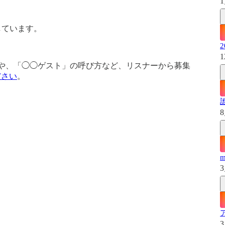
1
話しています。
1
いトピックや、「◯◯ゲスト」の呼び方など、リスナーから募集
ださい
。
8
3
）
3