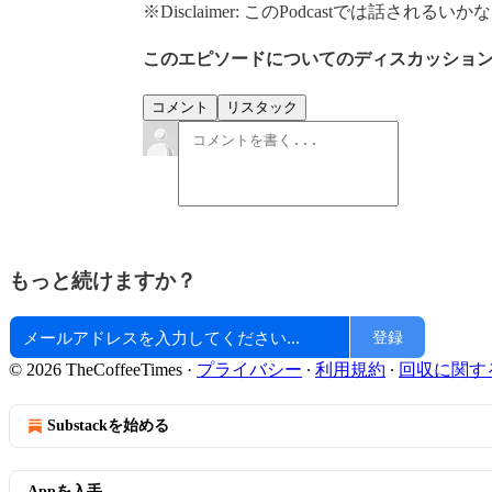
※Disclaimer: このPodcastでは話
このエピソードについてのディスカッショ
コメント
リスタック
もっと続けますか？
登録
© 2026 TheCoffeeTimes
·
プライバシー
∙
利用規約
∙
回収に関す
Substackを始める
Appを入手