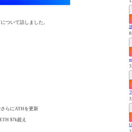
1
レンドについて話しました。
8
3
3
でさらにATHを更新
TH $7k超え
2