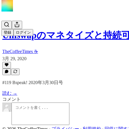
Uniswapのマネタイズと持続
登録
ログイン
TheCoffeeTimes ☕
3月 29, 2020
#119 Bspeak! 2020年3月30日号
読む →
コメント
© 2026 TheCoffeeTimes
·
プライバシー
∙
利用規約
∙
回収に関す