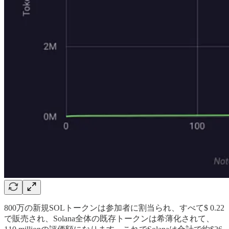
800万の新規SOLトークンは参加者に割当られ、すべて$ 0.22
で販売され、Solana全体の既存トークンは希薄化されて、