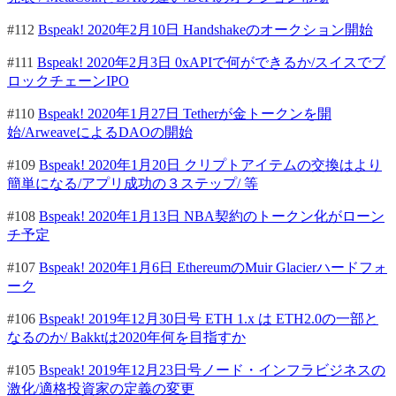
#112
Bspeak! 2020年2月10日 Handshakeのオークション開始
#111
Bspeak! 2020年2月3日 0xAPIで何ができるか/スイスでブ
ロックチェーンIPO
#110
Bspeak! 2020年1月27日 Tetherが金トークンを開
始/ArweaveによるDAOの開始
#109
Bspeak! 2020年1月20日 クリプトアイテムの交換はより
簡単になる/アプリ成功の３ステップ/ 等
#108
Bspeak! 2020年1月13日 NBA契約のトークン化がローン
チ予定
#107
Bspeak! 2020年1月6日 EthereumのMuir Glacierハードフォ
ーク
#106
Bspeak! 2019年12月30日号 ETH 1.x は ETH2.0の一部と
なるのか/ Bakktは2020年何を目指すか
#105
Bspeak! 2019年12月23日号ノード・インフラビジネスの
激化/適格投資家の定義の変更