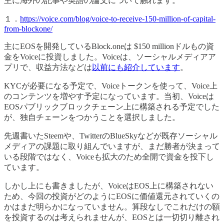
主に海外の記事や英語の論文について触れます。
１．
https://voice.com/blog/voice-to-receive-150-million-of-capital-
from-blockone/
主にEOSを開発しているBlock.oneは $150 millionドルもの資
金をVoiceに投資しました。Voiceは、ソーシャルメディアア
プリで、収益方法などは
以前にも紹介しています
。
KYCが必要になる予定で、Voiceトークンを使って、Voice上
のコンテンツを増やす予定になっています。当初、Voiceは
EOSパブリックブロックチェーン上に構築される予定でした
が、独自チェーンをつかうことを選択しました。
先週書いたSteemや、TwitterのBlueSkyなどが既存ソーシャル
メディアの課題に取り組んでいますが、まだ勝者が決まって
いる段階ではなく、Voiceも拡大のため全開で資金を投下し
ています。
しかし上にも書きましたが、VoiceはEOS上に構築されない
ため、今回の投資がどのようにEOSに価値還元されていくの
かはまだ明らかになっていません。算段なしでこれだけの額
を投資するのは考えられませんが、EOSとは一切切り離され