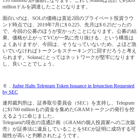
110 millionの評価額になります。これでSolanaは合計で約$26
millionドルを調達したことになります。
面白いのは、SOLの価格は直近2回のプライベート投資ラウ
ンド時点では、2019年7月に$ 0.225、先月は$ 0.25だったの
で、今回の公募のほうが安かったことになります。公募の結
果、価格が上がってVCが一気に売り抜ける、という構造は
よくありますが、今回は、そうなっていないため、よほど急
いでいなければトークンをステーキングに回すだろうと考え
られます。Solanaにとってはネットワークが堅牢になります
し、良いことでしょう。
６．
Judge Halts Telegram Token Issuance in Injunction Requested
by SEC
連邦裁判所は、証券取引委員会（SEC）を支持し、Telegram
に$1700 millionもの資金を集めたGRAMトークンの発行を控
えるように命じました。
Telegramの現在の流通計画（GRAMの個人投資家への二次販
売）が証券法に違反していることをSECが証明に成功する可
能性が高いと判断されたようです。