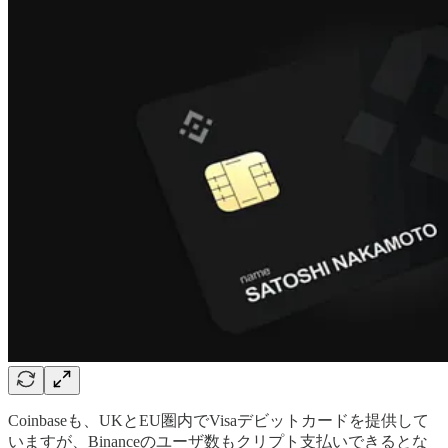
Coinbaseも、UKとEU圏内でVisaデビットカードを提供して
いますが、Binanceのユーザ数もクリプト支払いできるとな