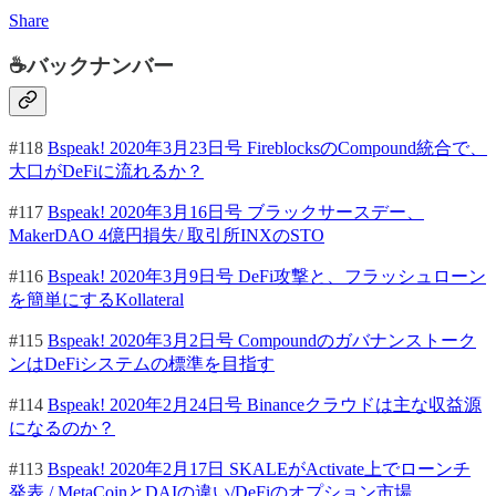
Share
☕バックナンバー
#118
Bspeak! 2020年3月23日号 FireblocksのCompound統合で、
大口がDeFiに流れるか？
#117
Bspeak! 2020年3月16日号 ブラックサースデー、
MakerDAO 4億円損失/ 取引所INXのSTO
#116
Bspeak! 2020年3月9日号 DeFi攻撃と、フラッシュローン
を簡単にするKollateral
#115
Bspeak! 2020年3月2日号 Compoundのガバナンストーク
ンはDeFiシステムの標準を目指す
#114
Bspeak! 2020年2月24日号 Binanceクラウドは主な収益源
になるのか？
#113
Bspeak! 2020年2月17日 SKALEがActivate上でローンチ
発表 / MetaCoinとDAIの違い/DeFiのオプション市場