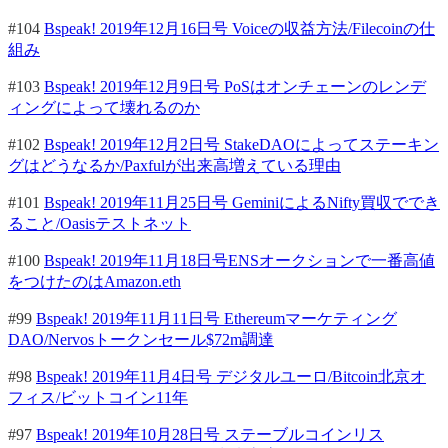
#104
Bspeak! 2019年12月16日号 Voiceの収益方法/Filecoinの仕
組み
#103
Bspeak! 2019年12月9日号 PoSはオンチェーンのレンデ
ィングによって壊れるのか
#102
Bspeak! 2019年12月2日号 StakeDAOによってステーキン
グはどうなるか/Paxfulが出来高増えている理由
#101
Bspeak! 2019年11月25日号 GeminiによるNifty買収ででき
ること/Oasisテストネット
#100
Bspeak! 2019年11月18日号ENSオークションで一番高値
をつけたのはAmazon.eth
#99
Bspeak! 2019年11月11日号 Ethereumマーケティング
DAO/Nervosトークンセール$72m調達
#98
Bspeak! 2019年11月4日号 デジタルユーロ/Bitcoin北京オ
フィス/ビットコイン11年
#97
Bspeak! 2019年10月28日号 ステーブルコインリス