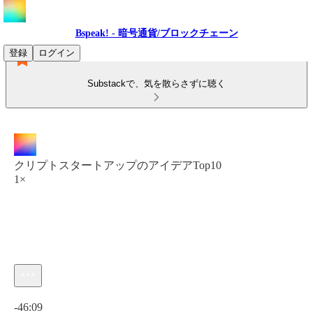
Bspeak! - 暗号通貨/ブロックチェーン
登録
ログイン
Substackで、気を散らさずに聴く
クリプトスタートアップのアイデアTop10
1×
現在の時刻: 0:00 / 合計時間: -46:09
-46:09