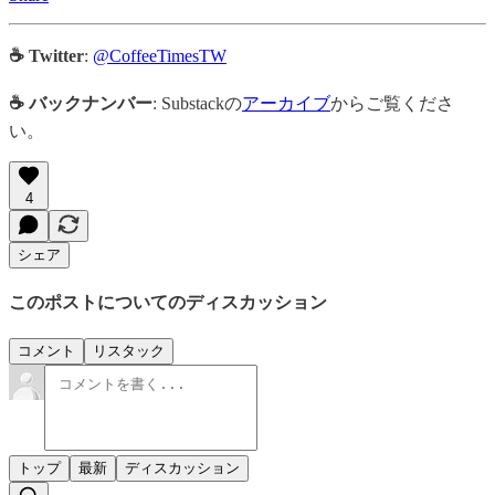
☕ Twitter
:
@CoffeeTimesTW
☕ バックナンバー
: Substackの
アーカイブ
からご覧くださ
い。
4
シェア
このポストについてのディスカッション
コメント
リスタック
トップ
最新
ディスカッション