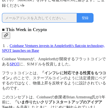
録ください☕
登録
■ This Week in Crypto
１．
Coinbase Ventures invests in Ampleforth's flatcoin technology,
SPOT launches on Base
Coinbase Venturesが、Ampleforthが開発するフラットコインで
ある
SPOT
に、$1Mドルを投資しました。
フラットコインとは、
「インフレに対応できる性質をもつコ
イン」
のことで、ステーブルコインのように法定通貨にペグ
するのではなく、物価上昇を反映するように設計されている
ものです。
このコンセプトは、Coinbaseの創業者Brian Armstrong氏が1年
前に、
「いま作りたいクリプトスタートアップのアイデア
Top10」
を共有したときに、はじめに触れられていまし