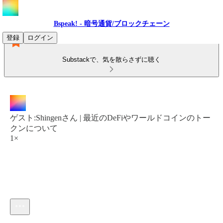
Bspeak! - 暗号通貨/ブロックチェーン
登録
ログイン
Substackで、気を散らさずに聴く
ゲスト:Shingenさん | 最近のDeFiやワールドコインのトー
クンについて
1×
現在の時刻: 0:00 / 合計時間: -1:03:54