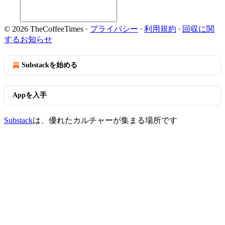
© 2026 TheCoffeeTimes
·
プライバシー
∙
利用規約
∙
回収に関
するお知らせ
Substackを始める
Appを入手
Substack
は、優れたカルチャーが集まる場所です