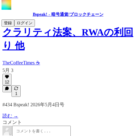
Bspeak! - 暗号通貨/ブロックチェーン
登録
ログイン
クラリティ法案、RWAの利回
り 他
TheCoffeeTimes ☕
5月 3
12
1
#434 Bspeak! 2026年5月4日号
読む →
コメント