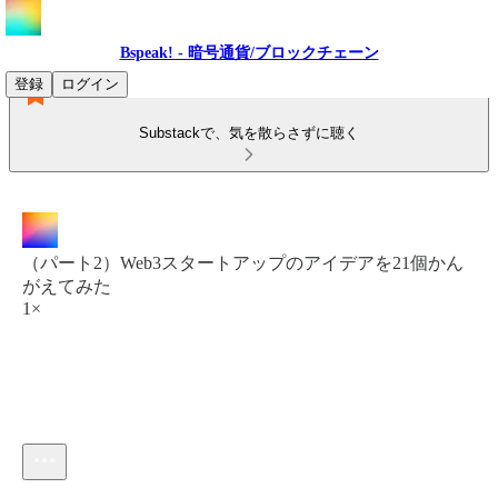
Bspeak! - 暗号通貨/ブロックチェーン
登録
ログイン
Substackで、気を散らさずに聴く
（パート2）Web3スタートアップのアイデアを21個かん
がえてみた
1×
現在の時刻: 0:00 / 合計時間: -52:13