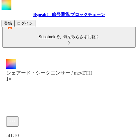
Bspeak! - 暗号通貨/ブロックチェーン
登録
ログイン
Substackで、気を散らさずに聴く
シェアード・シークエンサー / mevETH
1×
現在の時刻: 0:00 / 合計時間: -41:10
-41:10