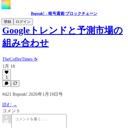
Bspeak! - 暗号通貨/ブロックチェーン
登録
ログイン
Googleトレンドと予測市場の
組み合わせ
TheCoffeeTimes ☕
1月 18
1
#421 Bspeak! 2026年1月19日号
読む →
コメント