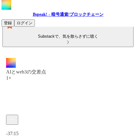
Bspeak! - 暗号通貨/ブロックチェーン
登録
ログイン
Substackで、気を散らさずに聴く
AIとweb3の交差点
1×
現在の時刻: 0:00 / 合計時間: -37:15
-37:15