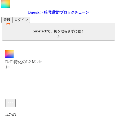
Bspeak! - 暗号通貨/ブロックチェーン
登録
ログイン
Substackで、気を散らさずに聴く
DeFi特化のL2 Mode
1×
現在の時刻: 0:00 / 合計時間: -47:43
-47:43