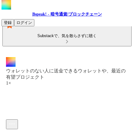
Bspeak! - 暗号通貨/ブロックチェーン
登録
ログイン
Substackで、気を散らさずに聴く
ウォレットのない人に送金できるウォレットや、最近の
有望プロジェクト
1×
現在の時刻: 0:00 / 合計時間: -44:02