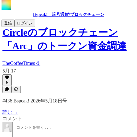
Bspeak! - 暗号通貨/ブロックチェーン
登録
ログイン
Circleのブロックチェーン
「Arc」のトークン資金調達
TheCoffeeTimes ☕
5月 17
5
#436 Bspeak! 2026年5月18日号
読む →
コメント