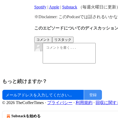
Spotify
|
Apple
|
Substack
（毎週火曜日に更新
※Disclaimer: このPodcastでは話
このエピソードについてのディスカッショ
コメント
リスタック
もっと続けますか？
登録
© 2026 TheCoffeeTimes
·
プライバシー
∙
利用規約
∙
回収に関す
Substackを始める