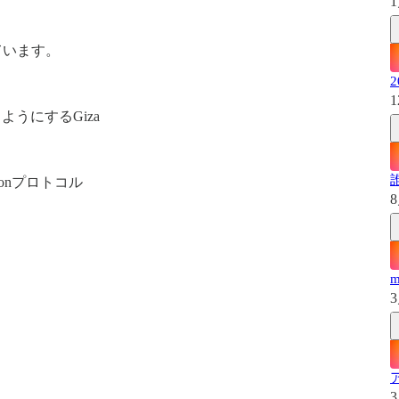
1
しています。
1
うにするGiza
ンIonプロトコル
8
3
3