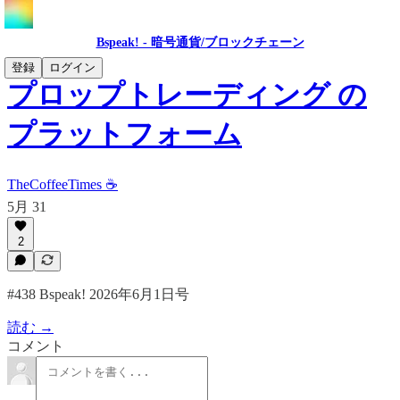
Bspeak! - 暗号通貨/ブロックチェーン
登録
ログイン
プロップトレーディング の
プラットフォーム
TheCoffeeTimes ☕
5月 31
2
#438 Bspeak! 2026年6月1日号
読む →
コメント