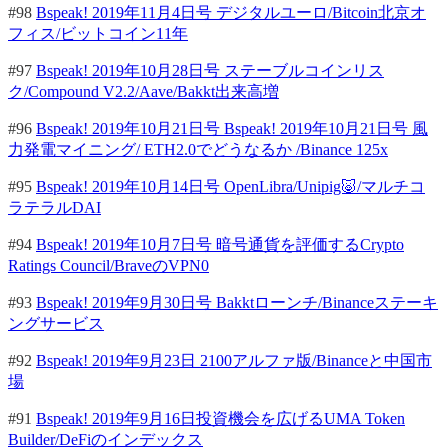
#98
Bspeak! 2019年11月4日号 デジタルユーロ/Bitcoin北京オ
フィス/ビットコイン11年
#97
Bspeak! 2019年10月28日号 ステーブルコインリス
ク/Compound V2.2/Aave/Bakkt出来高増
#96
Bspeak! 2019年10月21日号 Bspeak! 2019年10月21日号 風
力発電マイニング/ ETH2.0でどうなるか /Binance 125x
#95
Bspeak! 2019年10月14日号 OpenLibra/Unipig🐷/マルチコ
ラテラルDAI
#94
Bspeak! 2019年10月7日号 暗号通貨を評価するCrypto
Ratings Council/BraveのVPN0
#93
Bspeak! 2019年9月30日号 Bakktローンチ/Binanceステーキ
ングサービス
#92
Bspeak! 2019年9月23日 2100アルファ版/Binanceと中国市
場
#91
Bspeak! 2019年9月16日投資機会を広げるUMA Token
Builder/DeFiのインデックス