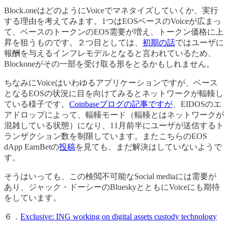
Block.oneはどのようにVoiceでマネタイズしていくか、実行
する理由を考えてみます。1つはEOSベースのVoiceが広まっ
て、ベースのトークンのEOS需要が増え、トークン価格に上
昇を狙うものです。２つ目としては、
初期の話
ではユーザに
報酬を与えるインフレモデルとなると言われているため、
Blockoneがその一部を受け取る形をとるかもしれません。
ちなみにVoiceはいわゆるアプリケーションですが、ベース
となるEOSの状況に目を向けてみるとネットワークが輻輳し
ている様子です。
Coinbaseブログの記事ですが
、EIDOSのエ
アドロップによって、輻輳モード（輻輳とはネットワークが
混雑している状態）になり、11月前半にユーザが送信するト
ランザクション数を制限しています。またこちらのEOS
dApp EarnBetの
投稿
を見ても、まだ解決はしていないようで
す。
そうはいっても、この検閲不可能なSocial mediaには需要が
あり、ジャック・ドーシーのBlueskyとともにVoiceにも期待
をしています。
６．
Exclusive: ING working on digital assets custody technology