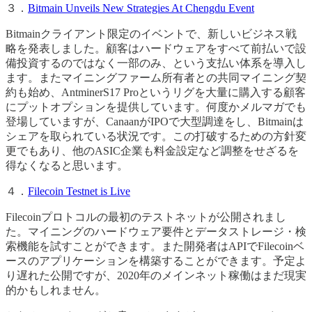
３．
Bitmain Unveils New Strategies At Chengdu Event
Bitmainクライアント限定のイベントで、新しいビジネス戦
略を発表しました。顧客はハードウェアをすべて前払いで設
備投資するのではなく一部のみ、という支払い体系を導入し
ます。またマイニングファーム所有者との共同マイニング契
約も始め、AntminerS17 Proというリグを大量に購入する顧客
にプットオプションを提供しています。何度かメルマガでも
登場していますが、CanaanがIPOで大型調達をし、Bitmainは
シェアを取られている状況です。この打破するための方針変
更でもあり、他のASIC企業も料金設定など調整をせざるを
得なくなると思います。
４．
Filecoin Testnet is Live
Filecoinプロトコルの最初のテストネットが公開されまし
た。マイニングのハードウェア要件とデータストレージ・検
索機能を試すことができます。また開発者はAPIでFilecoinベ
ースのアプリケーションを構築することができます。予定よ
り遅れた公開ですが、2020年のメインネット稼働はまだ現実
的かもしれません。