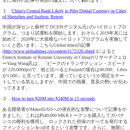
主に海外の記事や英語の論文について触れます。
１．
China's Central Bank Likely to Pilot Digital Currency in Cities
of Shenzhen and Suzhou: Report
中国が深センと蘇州で DCEP(デジタル元) のパイロットプロ
グラム、つまり試運転を開始します。おそらく2019年末には
始めて、2020年に大規模なパイロットプログラムを実施して
いくと思います。こちらGlobal timesの記事
(
http://www.globaltimes.cn/content/1172326.shtml
)によると
Fintech Institute of Renmin University of Chinaのリサーチフェロ
ーYang Wang氏は、「ピークのトランザクション・スピード
が 220,000(tps)で、他と比べるとPaypalの場合は40,000、Libra
が1,000」と言っています。盛っているというか測定をチー
トしている気もしますが、中国での熱量、普及の勢いが伝わ
ってきます。
２．
How to turn $20M into $340M in 15 seconds
ある開発者がMakerDAOへの潜在的な攻撃について記事をか
きました。これは約40,000 MKRトークンを購入してガバナ
ンスの権利を獲得し、ロックされた担保のすべてを発行する
ファンクションをcallするという攻撃です。さらに、無限に