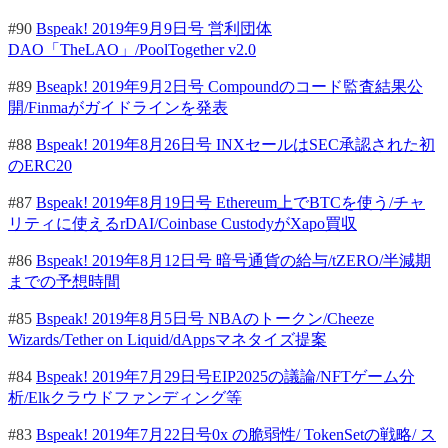
#90
Bspeak! 2019年9月9日号 営利団体
DAO「TheLAO」/PoolTogether v2.0
#89
Bseapk! 2019年9月2日号 Compoundのコード監査結果公
開/Finmaがガイドラインを発表
#88
Bspeak! 2019年8月26日号 INXセールはSEC承認された初
のERC20
#87
Bspeak! 2019年8月19日号 Ethereum上でBTCを使う/チャ
リティに使えるrDAI/Coinbase CustodyがXapo買収
#86
Bspeak! 2019年8月12日号 暗号通貨の給与/tZERO/半減期
までの予想時間
#85
Bspeak! 2019年8月5日号 NBAのトークン/Cheeze
Wizards/Tether on Liquid/dAppsマネタイズ提案
#84
Bspeak! 2019年7月29日号EIP2025の議論/NFTゲーム分
析/Elkクラウドファンディング等
#83
Bspeak! 2019年7月22日号0x の脆弱性/ TokenSetの戦略/ ス