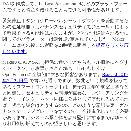
DAIを作成して、UniswapやCompoundなどのプラットフォー
ムでずっと資産を借りることもできる可能性があります。
緊急停止ボタン（グローバルシャットダウン）を発動するた
めの遅延機能（ガバナンスセキュリティモジュール）によっ
て軽減できる可能性はありますが、どれだけ遅延されるかに
関してのパラメーターは0秒に設定されていました。Maker
チームはその後この遅延を24時間に延長する
提案をして対応
しています
。
MakerのDAIとSAI（担保の違いでどちらもドル価格にペグす
るトークン）が攻撃がされた場合、DeFiもしくは
OpenFinanceに金額的に大きな影響があります。
Bspeak! 2019
年7月22日号
で書いた通りですが、数兆という規模を扱うで
あろうスマートコントラクトは、原子力工学や航空工学など
と同様に、セキュリティや制御が重要なエンジニアリング分
野です。インターネット同様に公共として使われるのであれ
ば、緊急な場合はどうするのか、どのような意思決定・ガバ
ナンスでアップグレードをするのか、今後進化していく必要
があります。システム系全体をより堅牢にするまではゆっく
り利用例が増えてくのが望ましいと思います。