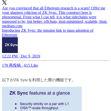
Are you convinced that all Ethereum research is a scam? Offer me
your sharpest criticism of ZK Sync. This construct here is
phenomenal. From what I can tell, it is what sidechains were
supposed to be, but better: offchain, trust-minimized, scalable, final.
medium.com
Introducing ZK Sync: the missing link to mass adoption of
Ethereum
12:22 PM · Dec 9, 2019
178 再投稿
·
615 Like
以下がZK Syncを利用した際の機能です。