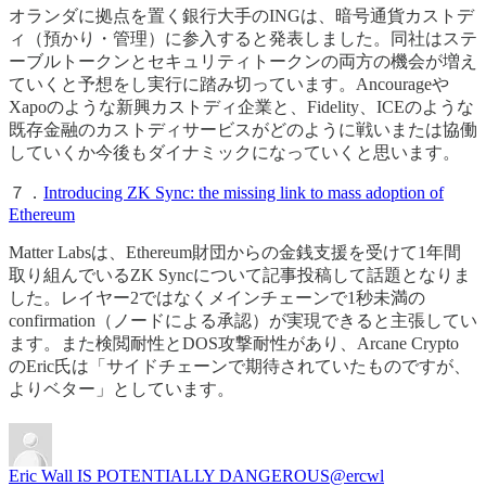
オランダに拠点を置く銀行大手のINGは、暗号通貨カストデ
ィ（預かり・管理）に参入すると発表しました。同社はステ
ーブルトークンとセキュリティトークンの両方の機会が増え
ていくと予想をし実行に踏み切っています。Ancourageや
Xapoのような新興カストディ企業と、Fidelity、ICEのような
既存金融のカストディサービスがどのように戦いまたは協働
していくか今後もダイナミックになっていくと思います。
７．
Introducing ZK Sync: the missing link to mass adoption of
Ethereum
Matter Labsは、Ethereum財団からの金銭支援を受けて1年間
取り組んでいるZK Syncについて記事投稿して話題となりま
した。レイヤー2ではなくメインチェーンで1秒未満の
confirmation（ノードによる承認）が実現できると主張してい
ます。また検閲耐性とDOS攻撃耐性があり、Arcane Crypto
のEric氏は「サイドチェーンで期待されていたものですが、
よりベター」としています。
Eric Wall IS POTENTIALLY DANGEROUS
@ercwl