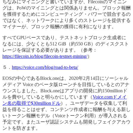
ちなみにマイニングと書いていますが、Filecoinのマイニン
グは、PoWのマイニングとは関係ありません。ブロック報酬
を獲得するためにコンピューティング・パワーで競合するの
ではなく、ネットワークにより多くのストレージを提供する
マイナーが、ブロック報酬の獲得に有利になります。
すべてGPUベースであり、テストネットブロック生成者に
なるには、少なくとも512 GiB（約550 GB）のディスクスト
レージを保証する必要があります。（参考：
https://filecoin.io/blog/filecoin-testnet-mining/
）
５．
https://voice.com/blog/road-to-beta/
EOSの中心であるBlock.oneは、2020年2月14日にソーシャル
メディア Voice のベータ版ローンチを目指しているとのアナ
ウンスしました。Block.oneはアプリの開発に約150millionド
ルを費やしていると明らかにしています（
Voice.comドメイ
ン名の取得で$30millionドル
）。ユーザデータを収集して利
益を得ることはせず、コンテンツ作成者に報酬を与える新し
いトークン報酬モデル（Voiceトークン利用）が導入される
予定です。またユーザ認証システムも開発しフェイクアカウ
ントを防ぎます。