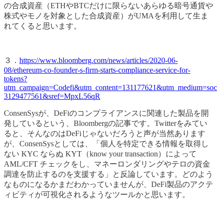
の合成資産（ETHやBTCだけに限らないあらゆる暗号通貨や
株式やモノを対象とした合成資産）がUMAを利用して生ま
れてくると思います。
３．
https://www.bloomberg.com/news/articles/2020-06-
08/ethereum-co-founder-s-firm-starts-compliance-service-for-
tokens?
utm_campaign=Codefi&utm_content=131177621&utm_medium=socia
3129477561&sref=MpxL56qR
ConsenSysが、DeFiのコンプライアンスに関連した製品を開
発しているという、Bloombergの記事です。Twitterをみてい
ると、そんなのはDeFiじゃないだろうと声が当然あります
が、ConsenSysとしては、「個人を特定できる情報を取得し
ない KYC ならぬ KYT（know your transaction）によって
AML/CFT チェックをし、マネーロンダリングやテロの資金
調達を防止するのを支援する」と反論しています。どのよう
なものになるかまだわかっていませんが、DeFi製品のアクテ
ィビティが可視化されるようなツールかと思います。