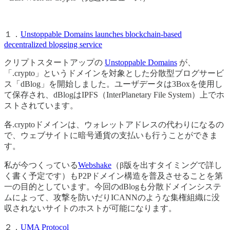
１．
Unstoppable Domains launches blockchain-based
decentralized blogging service
クリプトスタートアップの
Unstoppable Domains
が、
「.crypto」というドメインを対象とした分散型ブログサービ
ス「dBlog」を開始しました。ユーザデータは3Boxを使用し
て保存され、dBlogはIPFS（InterPlanetary File System）上でホ
ストされています。
各.cryptoドメインは、ウォレットアドレスの代わりになるの
で、ウェブサイトに暗号通貨の支払いも行うことができま
す。
私が今つくっている
Webshake
（β版を出すタイミングで詳し
く書く予定です）もP2Pドメイン構造を普及させることを第
一の目的としています。今回のdBlogも分散ドメインシステ
ムによって、攻撃を防いだりICANNのような集権組織に没
収されないサイトのホストが可能になります。
２．
UMA Protocol