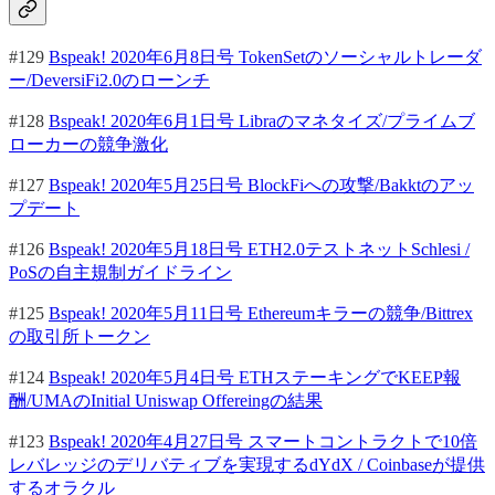
#129
Bspeak! 2020年6月8日号 TokenSetのソーシャルトレーダ
ー/DeversiFi2.0のローンチ
#128
Bspeak! 2020年6月1日号 Libraのマネタイズ/プライムブ
ローカーの競争激化
#127
Bspeak! 2020年5月25日号 BlockFiへの攻撃/Bakktのアッ
プデート
#126
Bspeak! 2020年5月18日号 ETH2.0テストネットSchlesi /
PoSの自主規制ガイドライン
#125
Bspeak! 2020年5月11日号 Ethereumキラーの競争/Bittrex
の取引所トークン
#124
Bspeak! 2020年5月4日号 ETHステーキングでKEEP報
酬/UMAのInitial Uniswap Offereingの結果
#123
Bspeak! 2020年4月27日号 スマートコントラクトで10倍
レバレッジのデリバティブを実現するdYdX / Coinbaseが提供
するオラクル