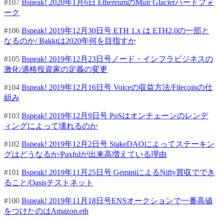
#107
Bspeak! 2020年1月6日 EthereumのMuir Glacierハードフォ
ーク
#106
Bspeak! 2019年12月30日号 ETH 1.x は ETH2.0の一部と
なるのか/ Bakktは2020年何を目指すか
#105
Bspeak! 2019年12月23日号ノード・インフラビジネスの
激化/適格投資家の定義の変更
#104
Bspeak! 2019年12月16日号 Voiceの収益方法/Filecoinの仕
組み
#103
Bspeak! 2019年12月9日号 PoSはオンチェーンのレンデ
ィングによって壊れるのか
#102
Bspeak! 2019年12月2日号 StakeDAOによってステーキン
グはどうなるか/Paxfulが出来高増えている理由
#101
Bspeak! 2019年11月25日号 GeminiによるNifty買収ででき
ること/Oasisテストネット
#100
Bspeak! 2019年11月18日号ENSオークションで一番高値
をつけたのはAmazon.eth