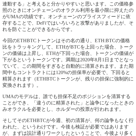
連動する」と考えると分かりやすいと思います。この価格参
照のときにオンチェーンのオラクル利用を最小限に抑えたの
がUMAの功績です。オンチェーンのプライスフィードに依
存することで、DeFiではいろいろと攻撃がありましたが、そ
れを防ぐことができるからです。
今回のETHBTCトークンはその名の通り、ETH:BTCの価格
比をトラッキングして、ETHがBTCを上回った場合、トーク
ンの価値は上昇し、ETHが下回った場合、トークンの価値が
下がるというトークンです。満期は2020年8月1日までとなっ
ていて、この期間をすぎると自動的に清算されます。また期
間中もコントラクトには120%の担保率が必要で、下回ると
精算されます（ETHBTCトークンが、残りの担保に強制的に
変換されます）。
UMAのモデルは、誰でも担保不足のポジションを清算する
ことができ、「違うのに精算された」と論争になったときの
みオラクルを必要とし、ホルダーの投票が行われます。
そしてそのETHBTCが今週、初の清算が、何の論争もなく行
われた、というわけです。今後も検証が必要ではあります
が、まずは設計通りワークしたということで、今後より多く