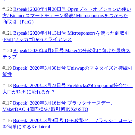
#122
Bspeak! 2020年4月20日号 Opynプットオプションの使い
方/ Binanceスマートチェーン発表/ Microsponsorsをつかった
商取引（Part2）
#121
Bspeak! 2020年4月13日号 Microsponsorsを使った商取引
(Part1) / シカゴDeFiアライアンス
#120
Bspeak! 2020年4月6日号 Makerの分散化に向けた最終ス
テップ
#119
Bspeak! 2020年3月30日号 Uniswapのマネタイズと持続可
能性
#118
Bspeak! 2020年3月23日号 FireblocksのCompound統合で、
大口がDeFiに流れるか？
#117
Bspeak! 2020年3月16日号 ブラックサースデー、
MakerDAO 4億円損失/ 取引所INXのSTO
#116
Bspeak! 2020年3月9日号 DeFi攻撃と、フラッシュローン
を簡単にするKollateral