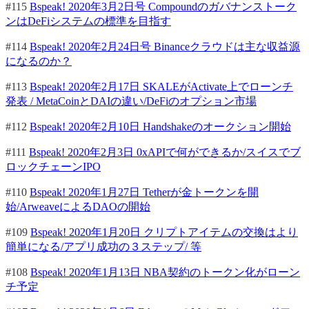
#115
Bspeak! 2020年3月2日号 Compoundのガバナンストーク
ンはDeFiシステムの標準を目指す
#114
Bspeak! 2020年2月24日号 Binanceクラウドは主な収益源
になるのか？
#113
Bspeak! 2020年2月17日 SKALEがActivate上でローンチ
発表 / MetaCoinとDAIの違い/DeFiのオプション市場
#112
Bspeak! 2020年2月10日 Handshakeのオークション開始
#111
Bspeak! 2020年2月3日 0xAPIで何ができるか/スイスでブ
ロックチェーンIPO
#110
Bspeak! 2020年1月27日 Tetherが金トークンを開
始/ArweaveによるDAOの開始
#109
Bspeak! 2020年1月20日 クリプトアイテムの交換はより
簡単になる/アプリ成功の３ステップ/ 等
#108
Bspeak! 2020年1月13日 NBA契約のトークン化がローン
チ予定