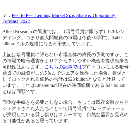
７．
Peer to Peer Lending Market Size, Share & Opportunity |
Forecast -2022
Allied Research の調査では、（暗号通貨に限らず）P2Pレン
ディング、つまり個人間融資の市場は今後3年間で、$460
billion ドルの規模になると予想しています。
上記は暗号通貨に限らない市場全体の成長の予測ですが、こ
の市場で暗号通貨がよりアクセスしやすい機会を提供出来る
可能性はあります。
こちらの記事では
プロトコルによる暗号
通貨での融資がこの5％までシェアを獲得した場合、担保と
してロックされる価格の合計は$23 billionとなると計算して
います。これはEthereumの現在の時価総額である $24 billion
とほぼ同額です。
面倒な手続きを必要としない場合、もしくは既存金融からリ
ジェクトされた人たちにとって暗号通貨/ブロックチェーン
が実現している貸し借りはスムーズで、自然な需要が見込め
る可能性があると思っています。