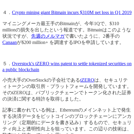
４．
Crypto mining giant Bitmain incurs $310M net loss in Q1 2019
マイニングメーカ最王手のBitmainが、今年1Qで、$310
millionの損失を出したという報道です。Bitmainはこのような
状況ですが、
先週のメルマガ
で書いたように、2番手の
Canaan
が$200 million+ を調達するIPOを申請しています。
５．
Overstock's tZERO wins patent to settle tokenized securities on
a public blockchain
小売大手のOverStockの子会社である
tZERO
は、セキュリテ
ィトークンの取引所・プラットフォームを開発しています。
そのtZEROは、パブリックチェーンでトークン化された証券
の決済に関する特許を取得しました。
記事に書かれている例は、Ethereumのメインネット上で発生
する決済データをビットコインのブロックチェーンにアンカ
リング（定期的にデータを書き込み）するもので、セキュリ
ティ向上と透明性向上を狙っています。この辺りの技術は、