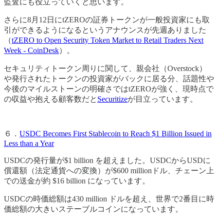
監査にも役立っていくと思います。
さらに8月12日にtZEROの証券トークンが一般投資家にも取
引ができるようになるというアナウンスが先週ありました
（
tZERO to Open Security Token Market to Retail Traders Next
Week - CoinDesk
）。
セキュリティトークン周りに関して、親会社（Overstock）
や発行されたトークンの投資家がバックに居る分、話題性や
今後のマイルストーンの明確さではtZEROが強く、現時点で
の収益や抱える顧客数だと
Securitize
が目立っています。
６．
USDC Becomes First Stablecoin to Reach $1 Billion Issued in
Less than a Year
USDCの発行量が$1 billion を超えました。USDCからUSDに
償還額（法定通貨への変換）が$600 millionドル、チェーン上
での送金が約 $16 billion になっています。
USDCの時価総額は430 million ドルを超え、世界で2番目に時
価総額の大きいステーブルコインになっています。