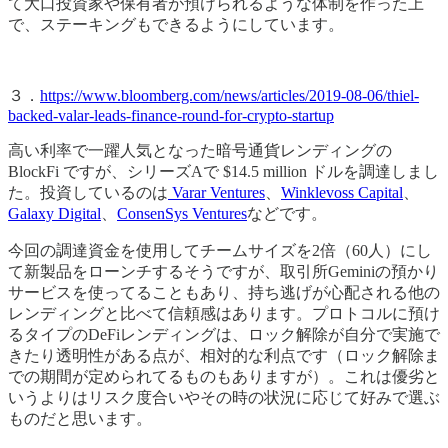
て大口投資家や保有者が預けられるような体制を作った上
で、ステーキングもできるようにしています。
３．
https://www.bloomberg.com/news/articles/2019-08-06/thiel-
backed-valar-leads-finance-round-for-crypto-startup
高い利率で一躍人気となった暗号通貨レンディングの
BlockFi ですが、シリーズAで $14.5 million ドルを調達しまし
た。投資しているのは
Varar Ventures
、
Winklevoss Capital
、
Galaxy Digital
、
ConsenSys Ventures
などです。
今回の調達資金を使用してチームサイズを2倍（60人）にし
て新製品をローンチするそうですが、取引所Geminiの預かり
サービスを使ってることもあり、持ち逃げが心配される他の
レンディングと比べて信頼感はあります。プロトコルに預け
るタイプのDeFiレンディングは、ロック解除が自分で実施で
きたり透明性がある点が、相対的な利点です（ロック解除ま
での期間が定められてるものもありますが）。これは優劣と
いうよりはリスク度合いやその時の状況に応じて好みで選ぶ
ものだと思います。