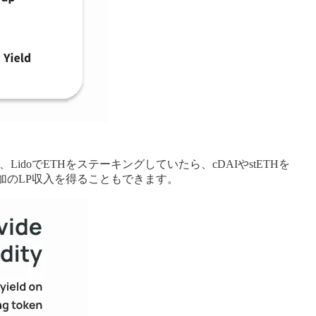
doでETHをステーキングしていたら、cDAIやstETHを
加のLP収入を得ることもできます。