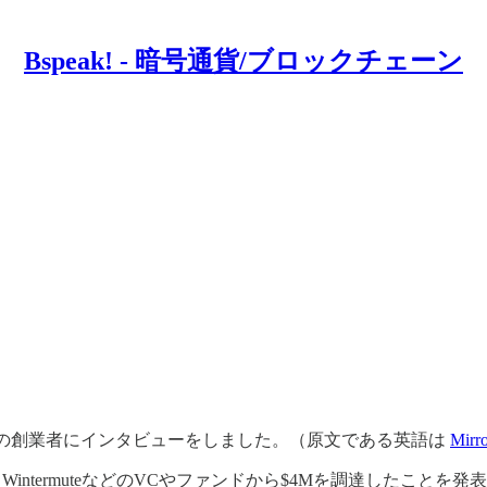
Bspeak! - 暗号通貨/ブロックチェーン
usの創業者にインタビューをしました。（原文である英語は
Mirr
d Global、GSR、WintermuteなどのVCやファンドから$4M