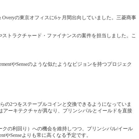
& Overyの東京オフィスに6ヶ月間出向していました。三菱商事
ティブやストラクチャード・ファイナンスの案件を担当しました。こ
entやSenseのような似たようなビジョンを持つプロジェク
らの2つをステーブルコインと交換できるようになっていま
sではアーキテクチャが異なり、プリンシパルとイールドを直接
ークの利回り）への機会を維持しつつ、プリンシパル/イール
ntやSenseよりも常に高くなる予定です。