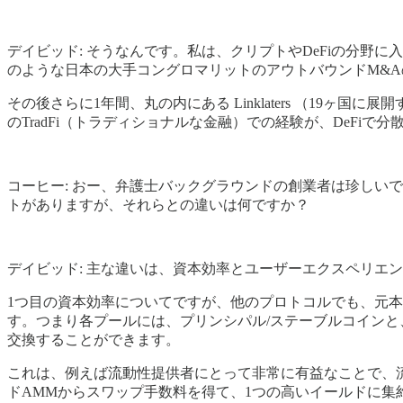
デイビッド: そうなんです。私は、クリプトやDeFiの分野に入
のような日本の大手コングロマリットのアウトバウンドM&
その後さらに1年間、丸の内にある Linklaters （1
のTradFi（トラディショナルな金融）での経験が、DeFi
コーヒー: おー、弁護士バックグラウンドの創業者は珍しいです
トがありますが、それらとの違いは何ですか？
デイビッド: 主な違いは、資本効率とユーザーエクスペリエン
1つ目の資本効率についてですが、他のプロトコルでも、元
す。つまり各プールには、プリンシパル/ステーブルコインと、
交換することができます。
これは、例えば流動性提供者にとって非常に有益なことで、流
ドAMMからスワップ手数料を得て、1つの高いイールドに集約する