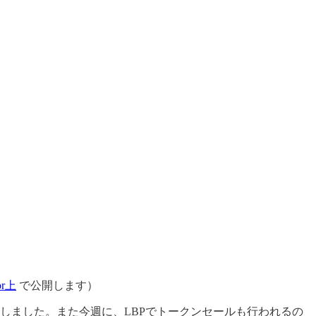
or上
で公開します）
を調達したことを発表しました。また今週に、LBPでトークンセールも行われるの