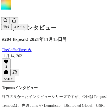
Tempusインタビュー
登録
ログイン
#204 Bspeak! 2021年11月15日号
TheCoffeeTimes ☕
11月 14, 2021
2
シェア
Tepmusインタビュー
評判の良かったインタビューシリーズですが、今回はTemp
Tempusは、先週 Jump や Lemniscap、Distribute