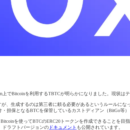
m上でBitcoinを利用するTBTCが明らかになりました。現状
BTC）がありますが、生成するのは第三者に頼る必要があるというル
・担保となるBTCを保管しているカストディアン（BitGo等
tcoinを使ってBTCのERC20トークンを作成できることを目指
。ドラフトバージョンの
ドキュメント
も公開されています。