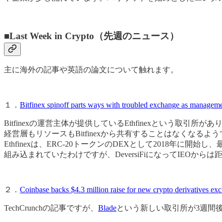
■Last Week in Crypto（先週のニュース）
主に海外の記事や英語の論文について触れます。
１．
Bitfinex spinoff parts ways with troubled exchange as managemen
Bitfinexの運営主体が提供しているEthfinexという取引所
経営層もリソースもBitfinexから共有することはなくなる
Ethfinexは、ERC-20トークンのDEXとして2018年に開
組み込まれていたわけですが、DeversiFiになってIEO
２．
Coinbase backs $4.3 million raise for new crypto derivatives ex
TechCrunchの記事ですが、
Blade
という新しい取引所が3週間後に