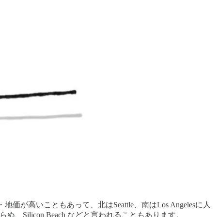
高いこともあって、北はSeattle、南はLos Angelesに人
ぬ、Silicon Beach などと言われることもあります。