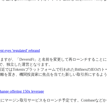
t eyes 'regulated' rebrand
がありますが、「DeversiFi」と名前を変更して再ローンチするこ
ようで、独立した運営となります。
始し、最近ではTokenixプラットフォームで行われたBitfinex
からは距離を置き、機関投資家に焦点を当てた新しい取引所にするよ
change offering 150x leverage
マージン取引サービスをローンチ予定です。Coinbaseなどからシ