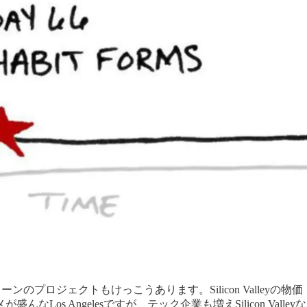
ジェクトもけっこうあります。Silicon Valleyの物価・地価が
 Angelesですが、テック企業も増えSilicon Valleyなら