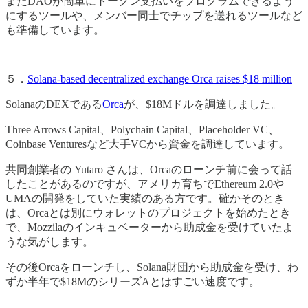
またDAOが簡単にトークン支払いをプログラムできるよう
にするツールや、メンバー同士でチップを送れるツールなど
も準備しています。
５．
Solana-based decentralized exchange Orca raises $18 million
SolanaのDEXである
Orca
が、$18Mドルを調達しました。
Three Arrows Capital、Polychain Capital、Placeholder VC、
Coinbase Venturesなど大手VCから資金を調達しています。
共同創業者の Yutaro さんは、Orcaのローンチ前に会って話
したことがあるのですが、アメリカ育ちでEthereum 2.0や
UMAの開発をしていた実績のある方です。確かそのとき
は、Orcaとは別にウォレットのプロジェクトを始めたとき
で、Mozzilaのインキュベーターから助成金を受けていたよ
うな気がします。
その後Orcaをローンチし、Solana財団から助成金を受け、わ
ずか半年で$18MのシリーズAとはすごい速度です。