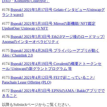
DAO「Komorebi Collective」
#178
Bspeak! 2021年5月17日号 Gelatoインタビュー/Uniswapグ
ラントwave3
#177
Bspeak! 2021年5月10日号 Mirrorの新機能/ NFT鑑定
UpshotOne/ Uniswap v3 NFT
#176
Bspeak! 2021年5月3日号 Eth2.0マージ後のロードマップ/
Anomaのインターオペラビリティ
#175
Bspeak! 2021年4月26日号 プライバシーアプリが動く
Aleo / Chainlink 2.0
#174
Bspeak! 2021年4月19日号 Covalentの概要とトークンセ
ール/ Uniswapの新グラントプログラム 等
#173
Bspeak! 2021年4月12日号 FEIで起こっていること/
Parachain Lease Offering (PLO)
#172
Bspeak! 2021年4月5日号 EPNSのAMA / Bakktアプリでで
きること
以降もSubstackページからご覧ください。