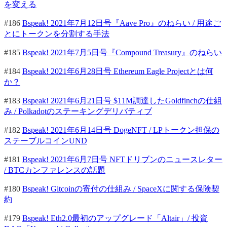
を変える
#186
Bspeak! 2021年7月12日号『Aave Pro』のねらい / 用途ご
とにトークンを分割する手法
#185
Bspeak! 2021年7月5日号『Compound Treasury』のねらい
#184
Bspeak! 2021年6月28日号 Ethereum Eagle Projectとは何
か？
#183
Bspeak! 2021年6月21日号 $11M調達したGoldfinchの仕組
み / Polkadotのステーキングデリバティブ
#182
Bspeak! 2021年6月14日号 DogeNFT / LPトークン担保の
ステーブルコインUND
#181
Bspeak! 2021年6月7日号 NFTドリブンのニュースレター
/ BTCカンファレンスの話題
#180
Bspeak! Gitcoinの寄付の仕組み / SpaceXに関する保険契
約
#179
Bspeak! Eth2.0最初のアップグレード「Altair」/ 投資