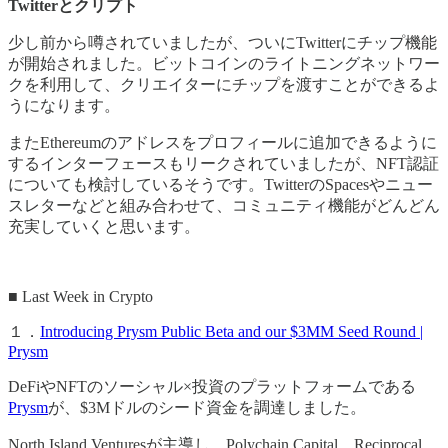
Twitterとクリプト
少し前から噂されていましたが、ついにTwitterにチップ機能
が開始されました。ビットコインのライトニングネットワー
クを利用して、クリエイターにチップを渡すことができるよ
うになります。
またEthereumのアドレスをプロフィールに追加できるように
するインターフェースもリークされていましたが、NFT認証
についても検討しているそうです。TwitterのSpacesやニュー
スレターなどと組み合わせて、コミュニティ機能がどんどん
充実していくと思います。
■ Last Week in Crypto
１．
Introducing Prysm Public Beta and our $3MM Seed Round |
Prysm
DeFiやNFTのソーシャル×投資のプラットフォームである
Prysm
が、$3Mドルのシード資金を調達しました。
North Island Venturesが主導し、Polychain Capital、Reciprocal