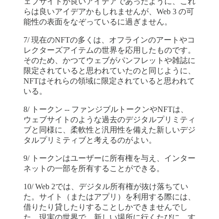
ェブサイトが良いアイデアであったように、これ
らは良いアイデアかもしれませんが、Web 3 の可
能性の表面をなぞっているに過ぎません。
7/ 現在のNFTの多くは、オフラインのアートやコ
レクターズアイテムの世界を応用したものです。
そのため、かつてウェブがパンフレットや雑誌に
限定されていると思われていたのと同じように、
NFTはそれらの領域に限定されていると思われて
いる。
8/ トークン -- ファンジブルトークンやNFTは、
ウェブサイトのような過去のデジタルプリミティ
ブと同様に、柔軟性と汎用性を備えた新しいデジ
タルプリミティブと考えるのがよい。
9/ トークンはユーザーに所有権を与え、インター
ネットの一部を所有することができる。
10/ Web 2では、デジタル所有権が抜け落ちてい
た。サイト（またはアプリ）を利用する際には、
借りたり貸したりすることしかできませんでし
た。現実の世界で、新しい場所に行くたびに、す