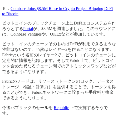
６．
Coinbase Joins $8.5M Raise in Crypto Project Bringing DeFi
to Bitcoin
ビットコインのブロックチェーン上にDeFiエコシステムを作
ろうとする
Portal
が、$8.5Mを調達しました。このラウンドに
は、Coinbase Venturesや、OKExなどが参加しています。
ビットコインのチェーンそのものはDeFiが利用できるような
性能はないので、当然はレイヤー2を作ることになります。
Fabricという名前のレイヤー2で、ビットコインのチェーンに
定期的に情報を記録します。そしてFabric上で、ビットコイ
ンを含めた異なるチェーン間でのアトミックスワップなどが
できるようになります。
Fabricのノードは、リソース（トークンのロック、データス
トレージ、検証・計算力）を提供することで、トークンを得
ることができ、Fabricネットワークに貯まった手数料と換金
できるようになります。
今後パブリックのセールを
Republic
上で実施するそうで
す。