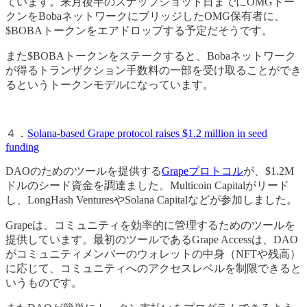
ています。来月後半のスナップショット日までにOMGトー
クンをBobaネットワークにブリッジしたOMG保有者に、
$BOBAトークンをエアドロップする予定だそうです。
また$BOBAトークンをステークすると、Bobaネットワーク
が得るトランザクション手数料の一部を受け取ることができ
るというトークンモデルになっています。
４．
Solana-based Grape protocol raises $1.2 million in seed
funding
DAOのためのツールを提供する
Grapeプロトコル
が、$1.2M
ドルのシード資金を調達ました。Multicoin Capitalがリード
し、LongHash VenturesやSolana Capitalなどが参加しました。
Grapeは、コミュニティを効率的に管理するためのツールを
提供しています。最初のツールであるGrape Accessは、DAO
がコミュニティメンバーのウォレットの中身（NFTや残高）
に応じて、コミュニティへのアクセスレベルを制限できると
いうものです。