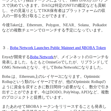
ークンという独自トークンによって、Taker DAOがガバナン
スで決めていきます。DAOは特定のNFTの鑑定なども貢献
し、その見返りとしてTKR保有者はプラットフォームの収
入の一部を受け取ることができます。
今後Takerは、Ethereum、Polygon、NEAR、Solana、Polkadot
などの複数チェーンでローンチする予定になっています。
３．
Boba Network Launches Public Mainnet and $BOBA Token
Enyaが開発する
Boba Network
が、メインネットのローンチを
発表しました。もともとOmiseGoでしたが、リブランドして
OMG Networkとなり、そしてBoba Networkになりました。
Boba は、Ethereum上のレイヤー2になります。Optimistic
Rollupという類のレイヤー2ですが、他のOptimistic Rollupの
ように資金を戻すときに数日間待つ必要がなく、数分で引き
出すことができます。今はDODO, PolyWrap, API3など、複数
のプロジェクトと提携しています。
またあわせて$BOBAトークンをリリースすることも発表し