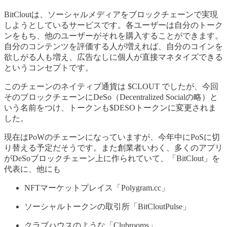
BitCloutは、ソーシャルメディアをブロックチェーンで実現
しようとしているサービスです。各ユーザーは自分のトーク
ンをもち、他のユーザーがそれを購入することができます。
自分のコンテンツを評価する人が増えれば、自分のコインを
欲しがる人も増え、広告なしに個人が直接マネタイズできる
というコンセプトです。
このチェーンのネイティブ通貨は $CLOUT でしたが、今回
そのブロックチェーンにDeSo（Decentralized Socialの略）と
いう名前をつけ、トークンも$DESOトークンに変更されま
した。
現在はPoWのチェーンになっていますが、今年中にPoSに切
り替える予定だそうです。また創業者いわく、多くのアプリ
がDeSoブロックチェーン上に作られていて、「BitClout」を
代表に、他にも
NFTマーケットプレイス「Polygram.cc」
ソーシャルトークンの取引所「BitCloutPulse」
クラブハウスのような「Clubrooms」