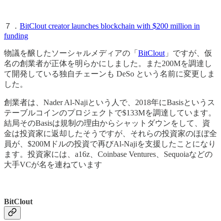
７．
BitClout creator launches blockchain with $200 million in
funding
物議を醸したソーシャルメディアの「
BitClout
」ですが、仮
名の創業者が正体を明らかにしました。また200Mを調達し
て開発している独自チェーンも DeSo という名前に変更しま
した。
創業者は、Nader Al-Najiという人で、2018年にBasisというス
テーブルコインのプロジェクトで$133Mを調達しています。
結局そのBasisは規制の理由からシャットダウンをして、資
金は投資家に返却したそうですが、それらの投資家のほぼ全
員が、$200Mドルの投資で再びAl-Najiを支援したことになり
ます。投資家には、a16z、Coinbase Ventures、Sequoiaなどの
大手VCが名を連ねています
BitClout