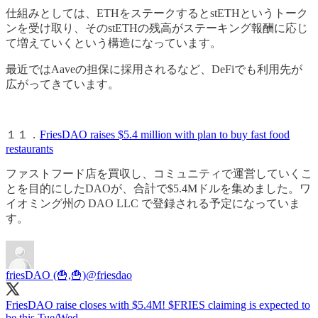
仕組みとしては、ETHをステークするとstETHというトーク
ンを受け取り、そのstETHの残高がステーキング報酬に応じ
て増えていくという構造になっています。
最近ではAaveの担保に採用されるなど、DeFiでも利用先が
広がってきています。
１１．
FriesDAO raises $5.4 million with plan to buy fast food
restaurants
ファストフード店を買収し、コミュニティで運営していくこ
とを目的にしたDAOが、合計で$5.4Mドルを集めました。ワ
イオミング州の DAO LLC で登録される予定になっていま
す。
friesDAO (🍟,🍟)
@friesdao
FriesDAO raise closes with $5.4M! $FRIES claiming is expected to
be this Tue/Wed.