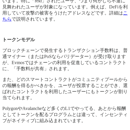
います。特に「rekt」されたユーザ、つまり何かしら不運に
見舞われたユーザが対象になっています。例えば、DeFiを利
用していて攻撃の被害をうけたアドレスなどです。詳細は
こ
ちら
で説明されています。
トークンモデル
ブロックチェーンで発生するトランザクション手数料は、普
通マイナー（またはPoSならバリデーター）が受け取ります
が、Evmosではチェーンの利用を促進しているコントラクト
に、「手数料が共有」されます。
また、どのスマートコントラクトがコミュニティプールから
の報酬を得るかべきかを、ユーザが投票することができ、選
ばれたコントラクトを利用したユーザーにもトークンが割り
当てられます。
PolygonやAvalancheなど多くのL1でやってる、あとから報酬
としてトークンを配るプログラムとは違って、インセンティ
ブがネイティブに組み込まれています。