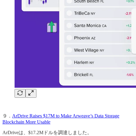
９．
ArDrive Raises $17M to Make Arweave’s Data Storage
Blockchain More Usable
ArDriveは、$17.2Mドルを調達しました。