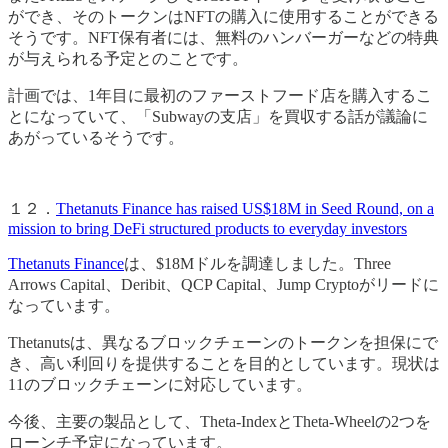
ができ、そのトークンはNFTの購入に使用することができる
そうです。NFT保有者には、無料のハンバーガーなどの特典
が与えられる予定とのことです。
計画では、1年目に最初のファーストフード店を購入するこ
とになっていて、「Subwayの支店」を買収する話が議論に
あがっているそうです。
１２．
Thetanuts Finance has raised US$18M in Seed Round, on a
mission to bring DeFi structured products to everyday investors
Thetanuts Finance
は、$18Mドルを調達しました。Three
Arrows Capital、Deribit、QCP Capital、Jump Cryptoがリードに
なっています。
Thetanutsは、異なるブロックチェーンのトークンを担保にで
き、高い利回りを提供することを目的としています。現状は
11のブロックチェーンに対応しています。
今後、主要の製品として、Theta-IndexとTheta-Wheelの2つを
ローンチ予定になっています。