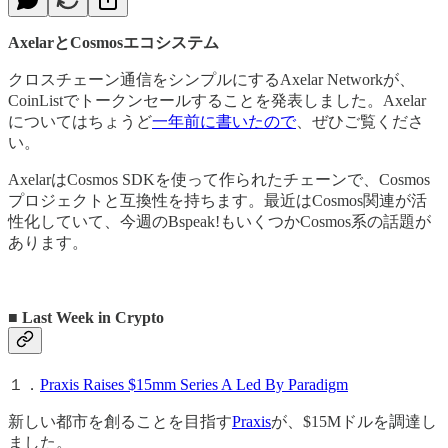
AxelarとCosmosエコシステム
クロスチェーン通信をシンプルにするAxelar Networkが、
CoinListでトークンセールすることを発表しました。Axelar
についてはちょうど
一年前に書いたので
、ぜひご覧くださ
い。
AxelarはCosmos SDKを使って作られたチェーンで、Cosmos
プロジェクトと互換性を持ちます。最近はCosmos関連が活
性化していて、今週のBspeak!もいくつかCosmos系の話題が
あります。
■ Last Week in Crypto
１．
Praxis Raises $15mm Series A Led By Paradigm
新しい都市を創ることを目指す
Praxis
が、$15Mドルを調達し
ました。