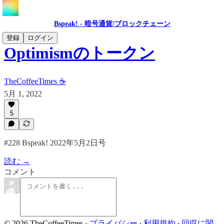
Bspeak! - 暗号通貨/ブロックチェーン
登録
ログイン
Optimismのトークン
TheCoffeeTimes ☕
5月 1, 2022
5
#228 Bspeak! 2022年5月2日号
読む →
コメント
© 2026 TheCoffeeTimes
·
プライバシー
∙
利用規約
∙
回収に関