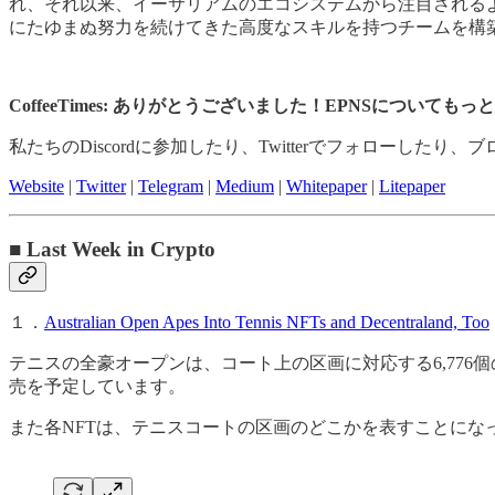
れ、それ以来、イーサリアムのエコシステムから注目されるよ
にたゆまぬ努力を続けてきた高度なスキルを持つチームを構
CoffeeTimes: ありがとうございました！EPNSについて
私たちのDiscordに参加したり、Twitterでフォローした
Website
|
Twitter
|
Telegram
|
Medium
|
Whitepaper
|
Litepaper
■ Last Week in Crypto
１．
Australian Open Apes Into Tennis NFTs and Decentraland, Too
テニスの全豪オープンは、コート上の区画に対応する6,776個の
売を予定しています。
また各NFTは、テニスコートの区画のどこかを表すことにな