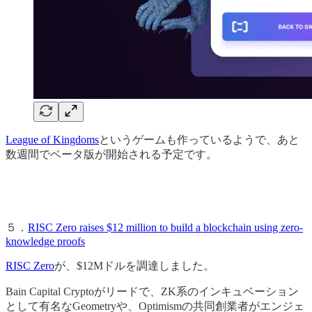
League of Kingdoms
というゲームも作っているようで、あと
数週間でベータ版が開始される予定です。
５．
RISC Zero raises $12 million to build a blockchain using zero-
knowledge proofs
RISC Zero
が、$12Mドルを調達しました。
Bain Capital Cryptoがリードで、ZK系のインキュベーション
として有名なGeometryや、Optimismの共同創業者がエンジェ