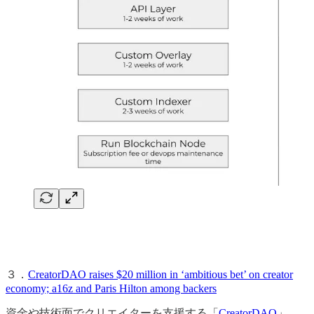
３．
CreatorDAO raises $20 million in ‘ambitious bet’ on creator
economy; a16z and Paris Hilton among backers
資金や技術面でクリエイターを支援する「
CreatorDAO
」