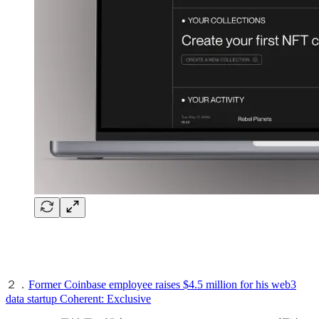
２．
Former Coinbase employee raises $4.5 million for his web3
data startup Coherent: Exclusive