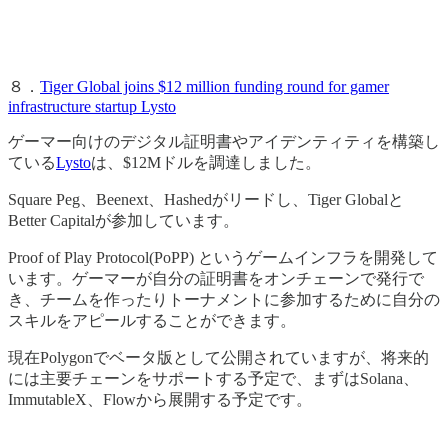
８．
Tiger Global joins $12 million funding round for gamer
infrastructure startup Lysto
ゲーマー向けのデジタル証明書やアイデンティティを構築し
ている
Lysto
は、$12Mドルを調達しました。
Square Peg、Beenext、Hashedがリードし、Tiger Globalと
Better Capitalが参加しています。
Proof of Play Protocol(PoPP) というゲームインフラを開発して
います。ゲーマーが自分の証明書をオンチェーンで発行で
き、チームを作ったりトーナメントに参加するために自分の
スキルをアピールすることができます。
現在Polygonでベータ版として公開されていますが、将来的
には主要チェーンをサポートする予定で、まずはSolana、
ImmutableX、Flowから展開する予定です。