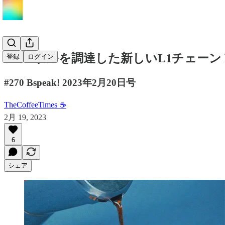
$19Mドルを調達した新しいL1チェーン M
登録
ログイン
#270 Bspeak! 2023年2月20日号
TheCoffeeTimes ☕
2月 19, 2023
6
シェア