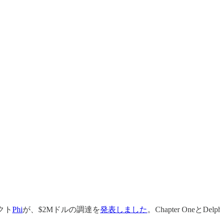
クト
Phi
が、$2Mドルの調達を
発表しました
。Chapter One