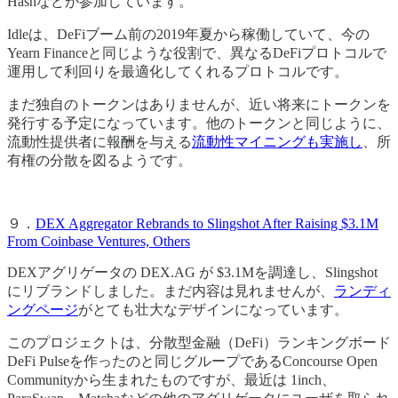
Hashなどが参加しています。
Idleは、DeFiブーム前の2019年夏から稼働していて、今の
Yearn Financeと同じような役割で、異なるDeFiプロトコルで
運用して利回りを最適化してくれるプロトコルです。
まだ独自のトークンはありませんが、近い将来にトークンを
発行する予定になっています。他のトークンと同じように、
流動性提供者に報酬を与える
流動性マイニングも実施し
、所
有権の分散を図るようです。
９．
DEX Aggregator Rebrands to Slingshot After Raising $3.1M
From Coinbase Ventures, Others
DEXアグリゲータの DEX.AG が $3.1Mを調達し、Slingshot
にリブランドしました。まだ内容は見れませんが、
ランディ
ングページ
がとても壮大なデザインになっています。
このプロジェクトは、分散型金融（DeFi）ランキングボード
DeFi Pulseを作ったのと同じグループであるConcourse Open
Communityから生まれたものですが、最近は 1inch、