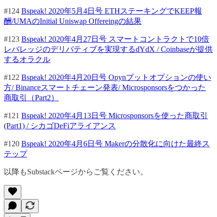
#124
Bspeak! 2020年5月4日号 ETHステーキングでKEEP報
酬/UMAのInitial Uniswap Offereingの結果
#123
Bspeak! 2020年4月27日号 スマートコントラクトで10倍
レバレッジのデリバティブを実現するdYdX / Coinbaseが提供
するオラクル
#122
Bspeak! 2020年4月20日号 Opynプットオプションの使い
方/ Binanceスマートチェーン発表/ Microsponsorsをつかった
商取引（Part2）
#121
Bspeak! 2020年4月13日号 Microsponsorsを使った商取引
(Part1) / シカゴDeFiアライアンス
#120
Bspeak! 2020年4月6日号 Makerの分散化に向けた最終ス
テップ
以降もSubstackページからご覧ください。