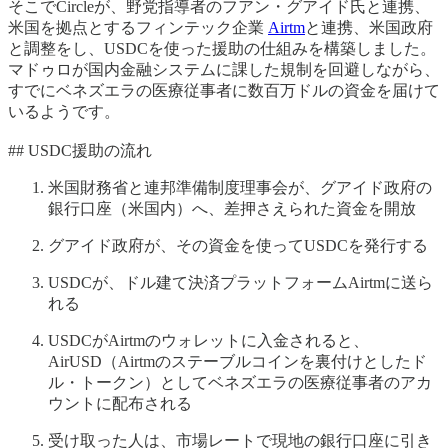
そこでCircleが、野党指導者のフアン・グアイド氏と連携、
米国を拠点とするフィンテック企業
Airtm
と連携、米国政府
と調整をし、USDCを使った援助の仕組みを構築しました。
マドゥロが国内金融システムに課した規制を回避しながら、
すでにベネズエラの医療従事者に数百万ドルの資金を届けて
いるようです。
## USDC援助の流れ
米国財務省と連邦準備制度理事会が、グアイド政府の
銀行口座（米国内）へ、差押さえられた資金を開放
グアイド政府が、その資金を使ってUSDCを発行する
USDCが、ドル建て決済プラットフォームAirtmに送ら
れる
USDCがAirtmのウォレットに入金されると、
AirUSD（Airtmのステーブルコインを裏付けとしたド
ル・トークン）としてベネズエラの医療従事者のアカ
ウントに配布される
受け取った人は、市場レートで現地の銀行口座に引き