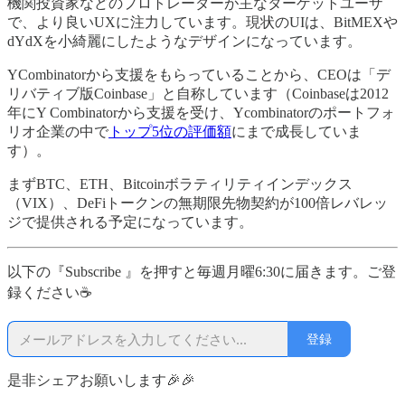
機関投資家などのプロトレーダーが主なターゲットユーザ
で、より良いUXに注力しています。現状のUIは、BitMEXや
dYdXを小綺麗にしたようなデザインになっています。
YCombinatorから支援をもらっていることから、CEOは「デ
リバティブ版Coinbase」と自称しています（Coinbaseは2012
年にY Combinatorから支援を受け、Ycombinatorのポートフォ
リオ企業の中で
トップ5位の評価額
にまで成長していま
す）。
まずBTC、ETH、Bitcoinボラティリティインデックス
（VIX）、DeFiトークンの無期限先物契約が100倍レバレッ
ジで提供される予定になっています。
以下の『Subscribe 』を押すと毎週月曜6:30に届きます。ご登
録ください☕
登録
是非シェアお願いします🎉🎉