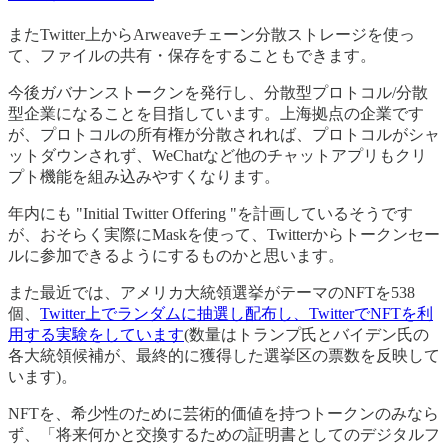
またTwitter上からArweaveチェーン分散ストレージを使っ
て、ファイルの共有・保存をすることもできます。
今後ガバナンストークンを発行し、分散型プロトコル/分散
型企業になることを目指しています。上海拠点の企業です
が、プロトコルの所有権が分散されれば、プロトコルがシャ
ットダウンされず、WeChatなど他のチャットアプリもクリ
プト機能を組み込みやすくなります。
年内にも "Initial Twitter Offering "を計画しているそうです
が、おそらく実際にMaskを使って、Twitterからトークンセー
ルに参加できるようにするものかと思います。
また最近では、アメリカ大統領選挙がテーマのNFTを538
個、
Twitter上でランダムに抽選し配布し、TwitterでNFTを利
用する実験をしています
(数量はトランプ氏とバイデン氏の
各大統領候補が、最終的に獲得した選挙区の票数を反映して
います)。
NFTを、希少性のために芸術的価値を持つトークンのみなら
ず、「将来何かと交換するための証明書としてのデジタルフ