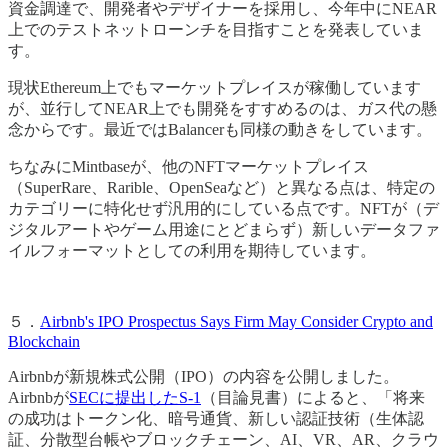
資金調達で、開発者やデザイナーを採用し、今年中にNEAR
上でのテストネットローンチを目指すことを発表していま
す。
現状Ethereum上でもマーケットプレイスが稼働しています
が、並行してNEAR上でも開発をすすめるのは、ガス代の懸
念からです。最近ではBalancerも同様の動きをしています。
ちなみにMintbaseが、他のNFTマーケットプレイス
（SuperRare、Rarible、OpenSeaなど）と異なる点は、特定の
カテゴリーに特化せず汎用的にしている点です。NFTが（デ
ジタルアートやゲーム用途にとどまらず）新しいデータファ
イルフォーマットとしての利用を期待しています。
５．
Airbnb's IPO Prospectus Says Firm May Consider Crypto and
Blockchain
Airbnbが新規株式公開（IPO）の内容を公開しました。
Airbnbが
SECに提出したS-1
（目論見書）によると、「将来
の成功はトークン化、暗号通貨、新しい認証技術（生体認
証、分散型台帳やブロックチェーン、AI、VR、AR、クラウ