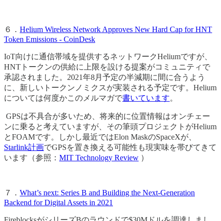
６．
Helium Wireless Network Approves New Hard Cap for HNT
Token Emissions - CoinDesk
IoT向けに通信帯域を提供するネットワークHeliumですが、
HNTトークンの供給に上限を設ける提案がコミュニティで
承認されました。2021年8月予定の半減期に間に合うよう
に、新しいトークンノミクスが実装される予定です。Helium
については何度かこのメルマガで
書いています
。
GPSは不具合が多いため、将来的に位置情報はオンチェー
ンに乗ると考えていますが、その筆頭プロジェクトがHelium
とFOAMです。しかし最近ではElon MaskのSpaceXが、
Starlink計画
でGPSを置き換える可能性も現実味を帯びてきて
います（参照：
MIT Technology Review
）
７．
What’s next: Series B and Building the Next-Generation
Backend for Digital Assets in 2021
FireblocksがシリーズBのラウンドで$30Mドルを調達しまし