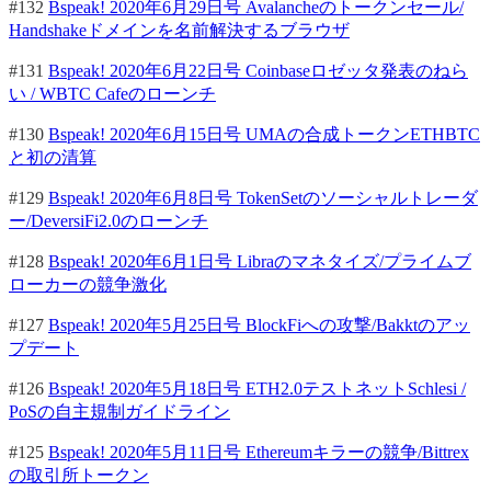
#132
Bspeak! 2020年6月29日号 Avalancheのトークンセール/
Handshakeドメインを名前解決するブラウザ
#131
Bspeak! 2020年6月22日号 Coinbaseロゼッタ発表のねら
い / WBTC Cafeのローンチ
#130
Bspeak! 2020年6月15日号 UMAの合成トークンETHBTC
と初の清算
#129
Bspeak! 2020年6月8日号 TokenSetのソーシャルトレーダ
ー/DeversiFi2.0のローンチ
#128
Bspeak! 2020年6月1日号 Libraのマネタイズ/プライムブ
ローカーの競争激化
#127
Bspeak! 2020年5月25日号 BlockFiへの攻撃/Bakktのアッ
プデート
#126
Bspeak! 2020年5月18日号 ETH2.0テストネットSchlesi /
PoSの自主規制ガイドライン
#125
Bspeak! 2020年5月11日号 Ethereumキラーの競争/Bittrex
の取引所トークン