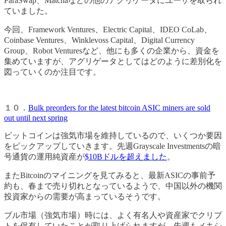
ParaSwap、Matchaなどの他のアグリゲータにユーザを取られ
ていました。
今回、Framework Ventures、Electric Capital、IDEO CoLab、
Coinbase Ventures、Winklevoss Capital、Digital Currency
Group、Robot Venturesなど、他にも多くの企業から、資金を
集めていますが、アグリゲータとしてはどのように差別化を
図っていくのか注目です。
１０．
Bulk preorders for the latest bitcoin ASIC miners are sold
out until next spring
ビットコインは強気市場を維持しているので、いくつか要因
をピックアップしていきます。先週Grayscale Investmentsの暗
号通貨の運用純資産が
$10Bドルを超えました
。
またBitcoinのマイニングを見てみると、最新ASICの事前予
約も、春まで売り切れとなっているようで、中国以外の機関
投資家からの需要が高まっているそうです。
ブル市場（強気市場）時には、よく有名人や資産家でクリプ
トを保有していたことが取り上げられますが、先週もメキシ