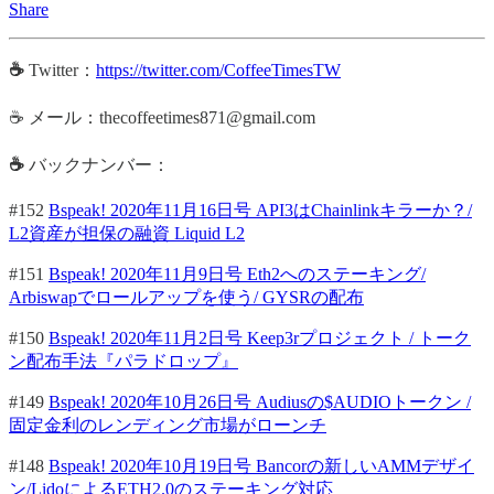
Share
☕
Twitter：
https://twitter.com/CoffeeTimesTW
☕ メール：thecoffeetimes871@gmail.com
☕
バックナンバー：
#152
Bspeak! 2020年11月16日号 API3はChainlinkキラーか？/
L2資産が担保の融資 Liquid L2
#151
Bspeak! 2020年11月9日号 Eth2へのステーキング/
Arbiswapでロールアップを使う/ GYSRの配布
#150
Bspeak! 2020年11月2日号 Keep3rプロジェクト / トーク
ン配布手法『パラドロップ』
#149
Bspeak! 2020年10月26日号 Audiusの$AUDIOトークン /
固定金利のレンディング市場がローンチ
#148
Bspeak! 2020年10月19日号 Bancorの新しいAMMデザイ
ン/LidoによるETH2.0のステーキング対応