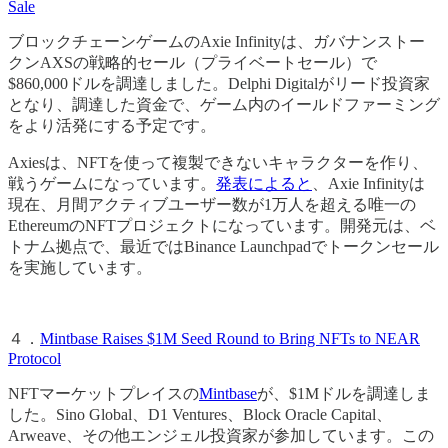
Sale
ブロックチェーンゲームのAxie Infinityは、ガバナンストー
クンAXSの戦略的セール（プライベートセール）で
$860,000ドルを調達しました。Delphi Digitalがリード投資家
となり、調達した資金で、ゲーム内のイールドファーミング
をより活発にする予定です。
Axiesは、NFTを使って複製できないキャラクターを作り、
戦うゲームになっています。
発表によると
、Axie Infinityは
現在、月間アクティブユーザー数が1万人を超える唯一の
EthereumのNFTプロジェクトになっています。開発元は、ベ
トナム拠点で、最近ではBinance Launchpadでトークンセール
を実施しています。
４．
Mintbase Raises $1M Seed Round to Bring NFTs to NEAR
Protocol
NFTマーケットプレイスの
Mintbase
が、$1Mドルを調達しま
した。Sino Global、D1 Ventures、Block Oracle Capital、
Arweave、その他エンジェル投資家が参加しています。この