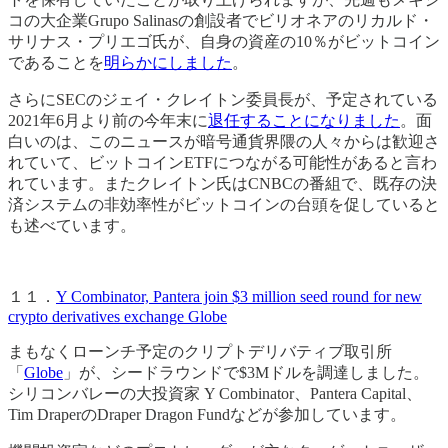
コの大企業Grupo Salinasの創設者でビリオネアのリカルド・
サリナス・プリエゴ氏が、自身の資産の10％がビットコイン
であることを
明らかにしました
。
さらにSECのジェイ・クレイトン委員長が、予定されている
2021年6月より前の今年末に
退任することになりました
。面
白いのは、このニュースが暗号通貨界隈の人々からは歓迎さ
れていて、ビットコインETFにつながる可能性があると言わ
れています。またクレイトン氏はCNBCの番組で、既存の決
済システムの非効率性がビットコインの台頭を促していると
も述べています。
１１．
Y Combinator, Pantera join $3 million seed round for new
crypto derivatives exchange Globe
まもなくローンチ予定のクリプトデリバティブ取引所
「
Globe
」が、シードラウンドで$3Mドルを調達しました。
シリコンバレーの大投資家 Y Combinator、Pantera Capital、
Tim DraperのDraper Dragon Fundなどが参加しています。