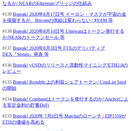
なるか/ NEARのEthereumブリッジの仕組み
#139
Bspeak! 2020年8月17日号 イーロン・マスクが宇宙の金
を採掘するが、Bitcoinの供給は変わらない / $YAM 等
#138
Bspeak! 2020年8月10日号 Uniswapはトークン発行する
か/NEARのトークンセール 等
#137
Bspeak! 2020年8月3日号 FTXのデリバティブ
DEX『Serum』発表 等
#136
Bspeak! yUSDのリリースと流動性マイニング/ETH2.0の
レビュー
#135
Bspeak! Republic上の利益シェアトークン/ CoinList Seed
の開始
#134
Bspeak! Coinbaseはトークンを発行するのか/ Anchorによ
る安定金利の貯蓄DeFi
#133
Bspeak! 2020年 7月6日号 Matchaのローンチ / EIP1559が
ETHの価値を高める