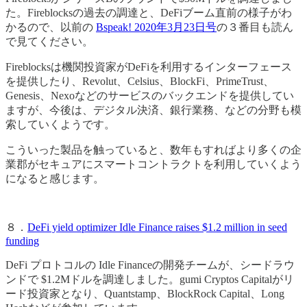
た。Fireblocksの過去の調達と、DeFiブーム直前の様子がわ
かるので、以前の
Bspeak! 2020年3月23日号
の３番目も読ん
で見てください。
Fireblocksは機関投資家がDeFiを利用するインターフェース
を提供したり、Revolut、Celsius、BlockFi、PrimeTrust、
Genesis、Nexoなどのサービスのバックエンドを提供してい
ますが、今後は、デジタル決済、銀行業務、などの分野も模
索していくようです。
こういった製品を触っていると、数年もすればより多くの企
業郡がセキュアにスマートコントラクトを利用していくよう
になると感じます。
８．
DeFi yield optimizer Idle Finance raises $1.2 million in seed
funding
DeFi プロトコルの Idle Financeの開発チームが、シードラウ
ンドで $1.2Mドルを調達しました。gumi Cryptos Capitalがリ
ード投資家となり、Quantstamp、BlockRock Capital、Long