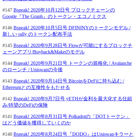
#147
Bspeak! 2020年10月12日号 ブロックチェーンの
Google『The Graph』のトークン・エコノミクス
#146
Bspeak! 2020年10月5日号 DFININYのトークンモデル /
新しい rally のトークン配布手法
#145
Bspeak! 2020年9月28日号 Flowが可能にするブロックチ
ェーンアプリ/Buyback&Makeのモデル
#144
Bspeak! 2020年9月21日号 トークンの規格化 / Avalanche
のローンチ / Uniswapの今後
#143
Bspeak! 2020年9月14日号 BitcoinをDeFiに持ち込む /
Ethereumとの互換性をもたせる
#142
Bspeak! 2020年9月7日号 yETHが金利を最大化する仕組
み/待望のDeFiの保険
#141
Bspeak! 2020年8月31日号 Polkadotの「DOTトークン」
はどう価値を獲得していくのか
#140
Bspeak! 2020年8月24日号『DODO』はUniswapキラーと