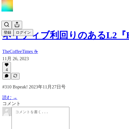
ネイティブ利回りのあるL2『Bl
登録
ログイン
TheCoffeeTimes ☕
11月 26, 2023
4
#310 Bspeak! 2023年11月27日号
読む →
コメント