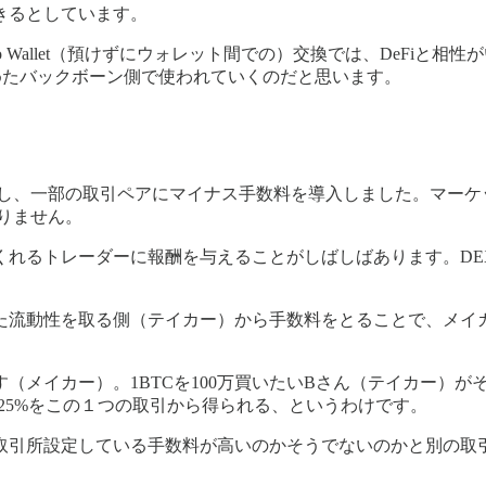
きるとしています。
et to Wallet（預けずにウォレット間での）交換では、DeF
をまとめたバックボーン側で使われていくのだと思います。
正し、一部の取引ペアにマイナス手数料を導入しました。マーケット
ありません。
れるトレーダーに報酬を与えることがしばしばあります。DEXで
た流動性を取る側（テイカー）から手数料をとることで、メイ
ます（メイカー）。1BTCを100万買いたいBさん（テイカー）が
0025%をこの１つの取引から得られる、というわけです。
取引所設定している手数料が高いのかそうでないのかと別の取