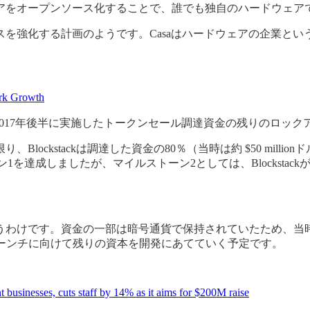
をオープンソース化することで、誰でも独自のハードウェアで
を強化する計画のようです。Casaはハードウェアの企業と
ork Growth
成し、2017年後半に実施したトークンセール調達資金の残りのロッ
ockstackは調達した資金の80％（当時は約 $50 milli
ン1を達成しましたが、マイルストーン2としては、Blocksta
。資金の一部は暗号通貨で保持されていたため、当時より目減りし、B
 2.0のローンチに向けて残りの資本を開発にあてていく予定です。
usinesses, cuts staff by 14% as it aims for $200M raise