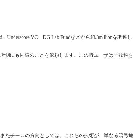
derscore VC、DG Lab Fundなどから$3.3millionを調達し
その後取引所側にも同様のことを依頼します。この時ユーザは手数料を
です。またチームの方向としては、これらの技術が、単なる暗号通