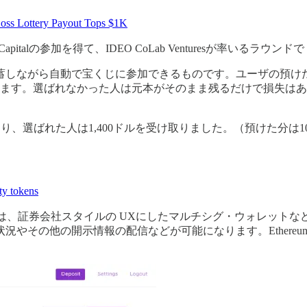
oss Lottery Payout Tops $1K
Capitalの参加を得て、IDEO CoLab Venturesが率いるラウンドで 
しながら自動で宝くじに参加できるものです。ユーザの預けた資
きます。選ばれなかった人は元本がそのまま残るだけで損失は
なり、選ばれた人は1,400ドルを受け取りました。（預けた分は10ドル
ty tokens
oftは、証券会社スタイルの UXにしたマルチシグ・ウォレッ
の他の開示情報の配信などが可能になります。EthereumのERC