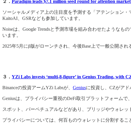
２．
Paradigm leads $7.1 million seed round for attention marke
ソーシャルメディア上の注目度を予測する「アテンション・
KaitoAI、GSRなども参加しています。
Noiseは、Google Trendsと予測市場を組み合わ
います。
2025年5月にβ版がローンチされ、今後Base上で一般公開さ
３．
YZi Labs invests ‘multi-8-figure’ in Genius Trading, with CZ
Binanceの投資アームYZi Labsが、
Genius
に投資し、CZがアド
Geniusは、プライバシー重視のDeFi取引プラットフォームで
スポット、パーペチュアルなどがあり、ブリッジやウォレッ
プライバシーについては、何百ものウォレットに分割すること