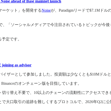
t Noise ahead of Base mainnet launch
マーケット」を開発する
Noise
が、Paradigmリードで$7.1Mドルの
せたようなもので、「ソーシャルメディアで今注目されているトピック
れる予定です。
 joining as advisor
バイザーとして参加しました。投資額は少なくとも$10Mドル
、Binanceのオンチェーン版を目指しています。
ト切り替え不要で、10以上のチェーンの流動性にアクセスでき
で大口取引の追跡を難しくするプロトコルで、2026年Q2に