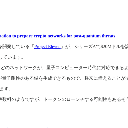
aluation to prepare crypto networks for post-quantum threats
を開発している「
Project Eleven
」が、シリーズAで$20Mドルを
どが参加しています。
Bitcoinなどのネットワークが、量子コンピューター時代に対応で
in保有者が量子耐性のある鍵を生成できるもので、将来に備えること
います。
手数料のようですが、トークンのローンチする可能性もあるそ