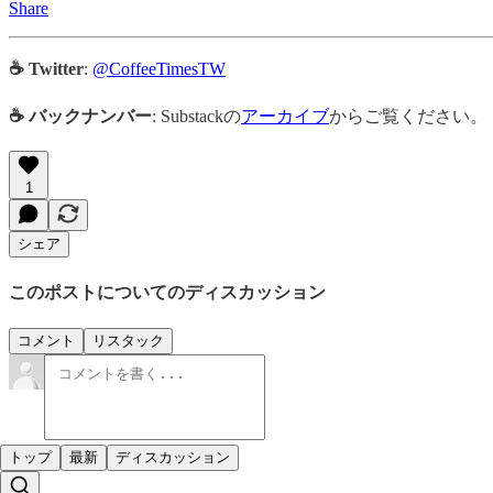
Share
☕ Twitter
:
@CoffeeTimesTW
☕ バックナンバー
: Substackの
アーカイブ
からご覧ください。
1
シェア
このポストについてのディスカッション
コメント
リスタック
トップ
最新
ディスカッション