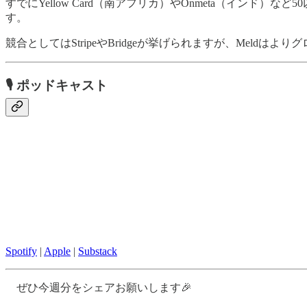
すでにYellow Card（南アフリカ）やOnmeta（イン
す。
競合としてはStripeやBridgeが挙げられますが、Mel
🎙
ポッドキャスト
Spotify
|
Apple
|
Substack
ぜひ今週分をシェアお願いします🎉