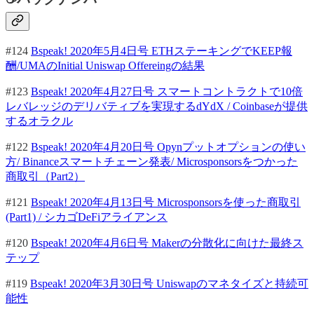
#124
Bspeak! 2020年5月4日号 ETHステーキングでKEEP報
酬/UMAのInitial Uniswap Offereingの結果
#123
Bspeak! 2020年4月27日号 スマートコントラクトで10倍
レバレッジのデリバティブを実現するdYdX / Coinbaseが提供
するオラクル
#122
Bspeak! 2020年4月20日号 Opynプットオプションの使い
方/ Binanceスマートチェーン発表/ Microsponsorsをつかった
商取引（Part2）
#121
Bspeak! 2020年4月13日号 Microsponsorsを使った商取引
(Part1) / シカゴDeFiアライアンス
#120
Bspeak! 2020年4月6日号 Makerの分散化に向けた最終ス
テップ
#119
Bspeak! 2020年3月30日号 Uniswapのマネタイズと持続可
能性