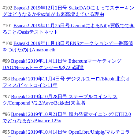
#102
Bspeak! 2019年12月2日号 StakeDAOによってステーキン
グはどうなるか/Paxfulが出来高増えている理由
#101
Bspeak! 2019年11月25日号 GeminiによるNifty買収ででき
ること/Oasisテストネット
#100
Bspeak! 2019年11月18日号ENSオークションで一番高値
をつけたのはAmazon.eth
#99
Bspeak! 2019年11月11日号 Ethereumマーケティング
DAO/Nervosトークンセール$72m調達
#98
Bspeak! 2019年11月4日号 デジタルユーロ/Bitcoin北京オ
フィス/ビットコイン11年
#97
Bspeak! 2019年10月28日号 ステーブルコインリス
ク/Compound V2.2/Aave/Bakkt出来高増
#96
Bspeak! 2019年10月21日号 風力発電マイニング/ ETH2.0
でどうなるか /Binance 125x
#95
Bspeak! 2019年10月14日号 OpenLibra/Unipig/マルチコラ