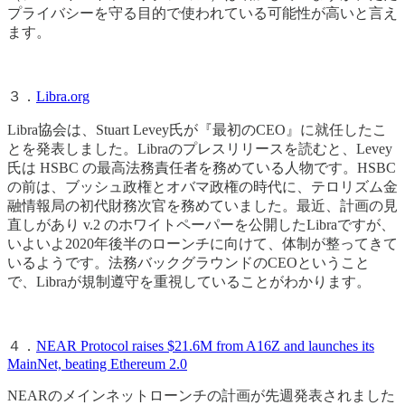
プライバシーを守る目的で使われている可能性が高いと言え
ます。
３．
Libra.org
Libra協会は、Stuart Levey氏が『最初のCEO』に就任したこ
とを発表しました。Libraのプレスリリースを読むと、Levey
氏は HSBC の最高法務責任者を務めている人物です。HSBC
の前は、ブッシュ政権とオバマ政権の時代に、テロリズム金
融情報局の初代財務次官を務めていました。最近、計画の見
直しがあり v.2 のホワイトペーパーを公開したLibraですが、
いよいよ2020年後半のローンチに向けて、体制が整ってきて
いるようです。法務バックグラウンドのCEOということ
で、Libraが規制遵守を重視していることがわかります。
４．
NEAR Protocol raises $21.6M from A16Z and launches its
MainNet, beating Ethereum 2.0
NEARのメインネットローンチの計画が先週発表されました