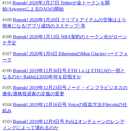
#110
Bspeak! 2020年1月27日 Tetherが金トークンを開
始/ArweaveによるDAOの開始
#109
Bspeak! 2020年1月20日 クリプトアイテムの交換はより
簡単になる/アプリ成功の３ステップ/ 等
#108
Bspeak! 2020年1月13日 NBA契約のトークン化がローン
チ予定
#107
Bspeak! 2020年1月6日 EthereumのMuir Glacierハードフォ
ーク
#106
Bspeak! 2019年12月30日号 ETH 1.x は ETH2.0の一部と
なるのか/ Bakktは2020年何を目指すか
#105
Bspeak! 2019年12月23日号ノード・インフラビジネスの
激化/適格投資家の定義の変更
#104
Bspeak! 2019年12月16日号 Voiceの収益方法/Filecoinの仕
組み
#103
Bspeak! 2019年12月9日号 PoSはオンチェーンのレンデ
ィングによって壊れるのか