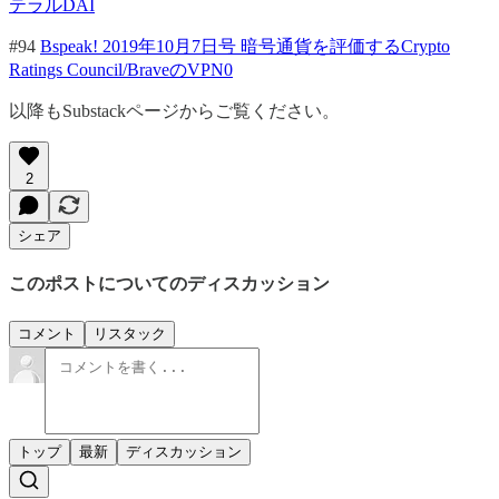
テラルDAI
#94
Bspeak! 2019年10月7日号 暗号通貨を評価するCrypto
Ratings Council/BraveのVPN0
以降もSubstackページからご覧ください。
2
シェア
このポストについてのディスカッション
コメント
リスタック
トップ
最新
ディスカッション