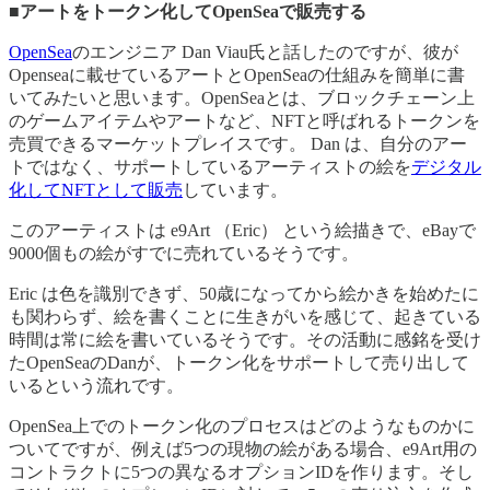
■アートをトークン化してOpenSeaで販売する
OpenSea
のエンジニア Dan Viau氏と話したのですが、彼が
Openseaに載せているアートとOpenSeaの仕組みを簡単に書
いてみたいと思います。OpenSeaとは、ブロックチェーン上
のゲームアイテムやアートなど、NFTと呼ばれるトークンを
売買できるマーケットプレイスです。 Dan は、自分のアー
トではなく、サポートしているアーティストの絵を
デジタル
化してNFTとして販売
しています。
このアーティストは e9Art （Eric） という絵描きで、eBayで
9000個もの絵がすでに売れているそうです。
Eric は色を識別できず、50歳になってから絵かきを始めたに
も関わらず、絵を書くことに生きがいを感じて、起きている
時間は常に絵を書いているそうです。その活動に感銘を受け
たOpenSeaのDanが、トークン化をサポートして売り出して
いるという流れです。
OpenSea上でのトークン化のプロセスはどのようなものかに
ついてですが、例えば5つの現物の絵がある場合、e9Art用の
コントラクトに5つの異なるオプションIDを作ります。そし