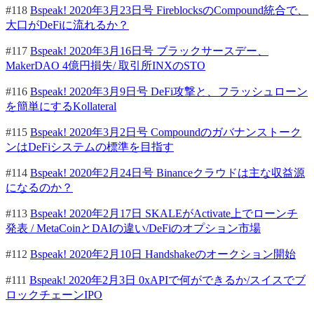
#118
Bspeak! 2020年3月23日号 FireblocksのCompound統合で、
大口がDeFiに流れるか？
#117
Bspeak! 2020年3月16日号 ブラックサースデー、
MakerDAO 4億円損失/ 取引所INXのSTO
#116
Bspeak! 2020年3月9日号 DeFi攻撃と、フラッシュローン
を簡単にするKollateral
#115
Bspeak! 2020年3月2日号 Compoundのガバナンストーク
ンはDeFiシステムの標準を目指す
#114
Bspeak! 2020年2月24日号 Binanceクラウドは主な収益源
になるのか？
#113
Bspeak! 2020年2月17日 SKALEがActivate上でローンチ
発表 / MetaCoinとDAIの違い/DeFiのオプション市場
#112
Bspeak! 2020年2月10日 Handshakeのオークション開始
#111
Bspeak! 2020年2月3日 0xAPIで何ができるか/スイスでブ
ロックチェーンIPO