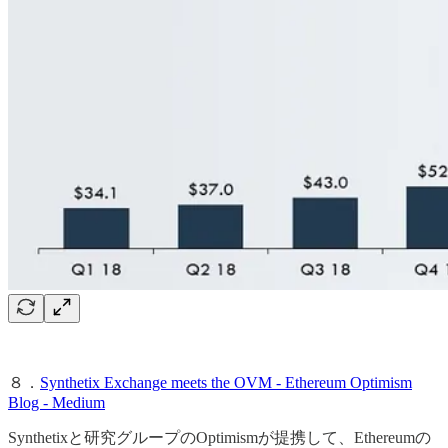
８．
Synthetix Exchange meets the OVM - Ethereum Optimism
Blog - Medium
Synthetixと研究グループのOptimismが提携して、Ethereumの