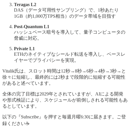
Teragas L2
DAS（データ可用性サンプリング）で、1秒あたり
1GB（約1,000万TPS相当）のデータ帯域を目指す
Post-Quantum L1
ハッシュベース暗号を導入して、量子コンピュータの
脅威に対応。
Private L1
ETHのネイティブなシールド転送を導入し、ベースレ
イヤーでプライバシーを実現。
Vitalik氏は、スロット時間は12秒→8秒→6秒→4秒→3秒→と
徐々に短縮し、最終的には2秒まで段階的に短縮する可能性
があると述べています。
全体の完了目標は2029年とされていますが、AIによる開発
や形式検証により、スケジュールが前倒しされる可能性もあ
るとしています。
以下の『Subscribe』を押すと毎週月曜6:30に届きます。ご登
録ください☕