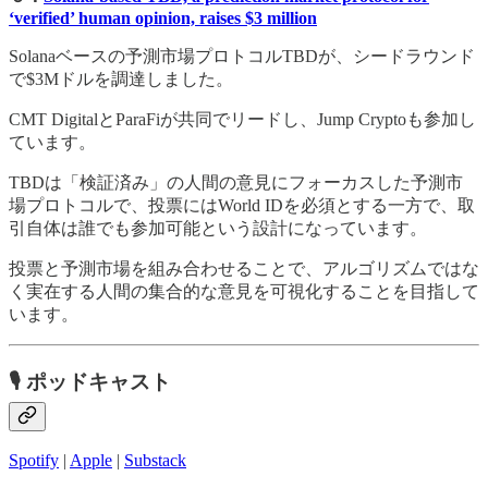
‘verified’ human opinion, raises $3 million
Solanaベースの予測市場プロトコルTBDが、シードラウンド
で$3Mドルを調達しました。
CMT DigitalとParaFiが共同でリードし、Jump Cryptoも参加し
ています。
TBDは「検証済み」の人間の意見にフォーカスした予測市
場プロトコルで、投票にはWorld IDを必須とする一方で、取
引自体は誰でも参加可能という設計になっています。
投票と予測市場を組み合わせることで、アルゴリズムではな
く実在する人間の集合的な意見を可視化することを目指して
います。
🎙
ポッドキャスト
Spotify
|
Apple
|
Substack