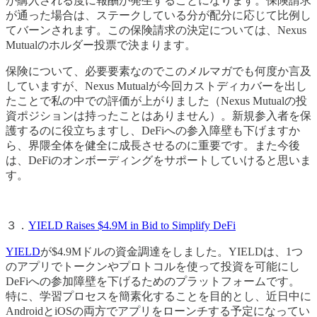
が購入される度に報酬が発生することになります。保険請求
が通った場合は、ステークしている分が配分に応じて比例し
てバーンされます。この保険請求の決定については、Nexus
Mutualのホルダー投票で決まります。
保険について、必要要素なのでこのメルマガでも何度か言及
していますが、Nexus Mutualが今回カストディカバーを出し
たことで私の中での評価が上がりました（Nexus Mutualの投
資ポジションは持ったことはありません）。新規参入者を保
護するのに役立ちますし、DeFiへの参入障壁も下げますか
ら、界隈全体を健全に成長させるのに重要です。また今後
は、DeFiのオンボーディングをサポートしていけると思いま
す。
３．
YIELD Raises $4.9M in Bid to Simplify DeFi
YIELD
が$4.9Mドルの資金調達をしました。YIELDは、1つ
のアプリでトークンやプロトコルを使って投資を可能にし
DeFiへの参加障壁を下げるためのプラットフォームです。
特に、学習プロセスを簡素化することを目的とし、近日中に
AndroidとiOSの両方でアプリをローンチする予定になってい