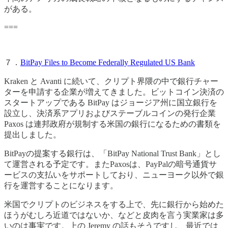
がある。
===
７．
BitPay Files to Become Federally Regulated US Bank
Kraken と Avanti に続いて、クリプト界隈の中で銀行チャー
ターを申請する企業が増えてきました。ビットコイン決済の
スタートアップである BitPay はジョージア州に国立銀行を
設立し、決済系アプリおよびステーブルコインの発行企業
Paxos は連邦政府が規制する米国の銀行になるための書類を
提出しました。
BitPayの提案する銀行は、「BitPay National Trust Bank」とし
て運営される予定です。またPaxosは、PayPalの暗号通貨サ
ービスの支払いをサポートしており、ニューヨーク以外で銀
行を運営することになります。
米国でクリプトのビジネスをする上で、先に銀行から始めた
ほうがむしろ近道ではないか、などと皮肉を言う実業家は多
いのは事実です。上の Jeremy の話もそうですし、最近では