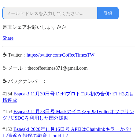
登録
是非シェアお願いします🎉🎉
Share
☕
Twitter：
https://twitter.com/CoffeeTimesTW
☕ メール：thecoffeetimes871@gmail.com
☕
バックナンバー：
#154
Bspeak! 11月30日号 DeFiプロトコル初の合併/ ETH2の目
標達成
#153
Bspeak! 11月23日号 MaskのイニシャルTwitterオファリン
グ / USDCを利用した国外援助
#152
Bspeak! 2020年11月16日号 API3はChainlinkキラーか？/
L2資産が担保の融資 Liquid L2