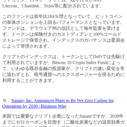
Litecoin、Chainlink、Tezos等に配分されています。
このファンドは前年比184％増となっていて、ビットコイン
の単体ポジションを上回るパフォーマンスとなっています。
ファンドは、デラウェア州の信託として毎年監査を受けま
す。トークンは保険付きのカストディアンと100%コールド
ストレージで保管され、インデックスのガバナンスは委員会
によって管理されます。
クリプトのインデックスは、トークンとしてDeFiでは先駆け
て利用されていますが、Bitwise 10 Crypto Index Fundによっ
て、いわゆる既存金融の投資家が、クリプトの速い変化を常
に追わずとも、暗号通貨へのエクスポージャーを得るために
利用することができます。
９．
Square, Inc. Announces Plans to Be Net Zero Carbon for
Operations by 2030 | Business Wire
米国では重要なクリプト企業になったSquareですが、2030年
までにゼロカーボンを目指す（二酸化炭素などの温室効果ガ