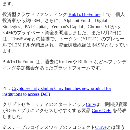
ます。
投資型クラウドファンディング
BnkToTheFuture
上で、個人
投資家から約0.3M、さらに、Alphabit Fund、Digital
Strategies、PALCapital、Yeoman's Capital、Chronos VCから
3.4Mのプライベート資金を調達しました。また12月7日に
は、TrustSwapとの提携で、トークン（YIELD）のプレセー
ルで1.2Mドルが調達され、資金調達総額は $4.9Mとなってい
ます。
BnkToTheFuture は、過去にKrakenや Bitfinex などへファンデ
ィング参加機会があったプラットフォームです。
４．
Crypto security startup Curv launches new product for
institutions to access DeFi
クリプトセキュリティのスタートアップ
Curv
は、機関投資家
がDeFiアプリにアクセスしやすくする製品
Curv DeFi
を発表
しました。
※ステーブルコインスワップのプロジェクト
Curve
とは違う