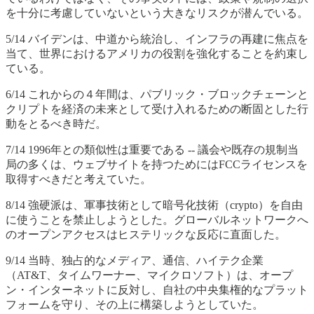
を十分に考慮していないという大きなリスクが潜んでいる。
5/14 バイデンは、中道から統治し、インフラの再建に焦点を
当て、世界におけるアメリカの役割を強化することを約束し
ている。
6/14 これからの４年間は、パブリック・ブロックチェーンと
クリプトを経済の未来として受け入れるための断固とした行
動をとるべき時だ。
7/14 1996年との類似性は重要である -- 議会や既存の規制当
局の多くは、ウェブサイトを持つためにはFCCライセンスを
取得すべきだと考えていた。
8/14 強硬派は、軍事技術として暗号化技術（crypto）を自由
に使うことを禁止しようとした。グローバルネットワークへ
のオープンアクセスはヒステリックな反応に直面した。
9/14 当時、独占的なメディア、通信、ハイテク企業
（AT&T、タイムワーナー、マイクロソフト）は、オープ
ン・インターネットに反対し、自社の中央集権的なプラット
フォームを守り、その上に構築しようとしていた。