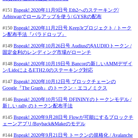
#151
Bspeak! 2020年11月9日号 Eth2へのステーキング/
Arbiswapでロールアップを使う/ GYSRの配布
#150
Bspeak! 2020年11月2日号 Keep3rプロジェクト / トーク
ン配布手法『パラドロップ』
#149
Bspeak! 2020年10月26日号 Audiusの$AUDIOトークン /
固定金利のレンディング市場がローンチ
#148
Bspeak! 2020年10月19日号 Bancorの新しいAMMデザイ
ン/LidoによるETH2.0のステーキング対応
#147
Bspeak! 2020年10月12日号 ブロックチェーンの
Google『The Graph』のトークン・エコノミクス
#146
Bspeak! 2020年10月5日号 DFININYのトークンモデル /
新しい rally のトークン配布手法
#145
Bspeak! 2020年9月28日号 Flowが可能にするブロックチ
ェーンアプリ/Buyback&Makeのモデル
#144
Bspeak! 2020年9月21日号 トークンの規格化 / Avalanche