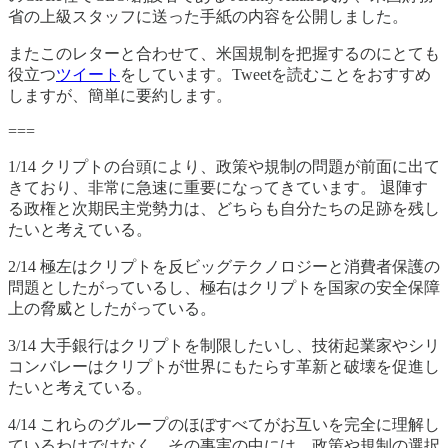
省の上級スタッフに送った手紙の内容を公開しました。
またこのレターと合わせて、米国規制を把握するのにとても
役立つ
ツイート
をしています。Tweetを読むことをおすすめ
しますが、簡単に要約します。
===
1/14 クリプトの台頭により、政策や規制の問題が前面に出て
きており、非常に急速に重要になってきています。 退陣す
る政権と次期民主党勢力は、どちらも自分たちの足跡を残し
たいと考えている。
2/14 極左はクリプトを反ビッグテクノロジーと消費者保護の
問題としたがっているし、極右はクリプトを国家の安全保障
上の脅威としたがっている。
3/14 大手銀行はクリプトを制限したいし、技術起業家やシリ
コンバレーはクリプトが世界にもたらす革新と破壊を促進し
たいと考えている。
4/14 これらのグループのほぼすべてがお互いを完全に理解し
ているわけではなく、その事実の中には、政策や規制の選択