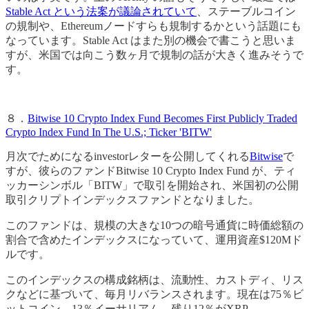
Stable Act という法案が議論されていて
、ステーブルコイン
の規制や、Ethereumノードすらも規制するかという話題にも
なっています。Stable Act はまた別の機会で書こうと思いま
すが、米国では向こう数ヶ月で規制の話が大きく進みそうで
す。
８．
Bitwise 10 Crypto Index Fund Becomes First Publicly Traded
Crypto Index Fund In The U.S.; Ticker 'BITW'
月次でためになるinvestorレターを公開してくれる
Bitwise
で
すが、彼らのファンドBitwise 10 Crypto Index Fund が、ティ
ッカーシンボル「BITW」で取引を開始され、米国初の公開
取引クリプトインデックスファンドとなりました。
このファンドは、規模の大きな10つの暗号通貨に時価総額の
割合で含めたインデックスになっていて、運用資産$120Mド
ルです。
このインデックスの構成銘柄は、流動性、カストディ、リス
クなどに基づいて、毎月リバランスされます。現在は75％ビ
ットコイン、13％イーサリアム、残り12％がXRP、