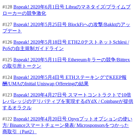
#128
Bspeak! 2020年6月1日号 Libraのマネタイズ/プライムブ
ローカーの競争激化
#127
Bspeak! 2020年5月25日号 BlockFiへの攻撃/Bakktのアッ
プデート
#126
Bspeak! 2020年5月18日号 ETH2.0テストネットSchlesi /
PoSの自主規制ガイドライン
#125
Bspeak! 2020年5月11日号 Ethereumキラーの競争/Bittrex
の取引所トークン
#124
Bspeak! 2020年5月4日号 ETHステーキングでKEEP報
酬/UMAのInitial Uniswap Offereingの結果
#123
Bspeak! 2020年4月27日号 スマートコントラクトで10倍
レバレッジのデリバティブを実現するdYdX / Coinbaseが提供
するオラクル
#122
Bspeak! 2020年4月20日号 Opynプットオプションの使い
方/ Binanceスマートチェーン発表/ Microsponsorsをつかった
商取引（Part2）