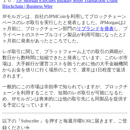
１０．
J.P. Morgan Executes Intraday Repo Transaction Using
Blockchain | Business Wire
JPモルガンは、自社のJPMCoinを利用してブロックチェーン
ベースのレポ取引を実行したと発表しました。JPMorganは2
ヶ月前に、ブロックチェーン部門の
リブランドを発表
し、プ
ライベートのステーブルコイン製品が利用可能になったと2
ヶ月前に発表があったところでした。
レポ取引に関して、プラットフォーム上での取引の満期が、
数日から数時間に短縮できたと発表しています。このレポ市
場は、大手銀行が運営コストを賄うために他の大手金融機関
からお金を借りに行く場所のことで、通常は1日程度で返済
されます。
一般的にこの市場は非効率で知られていますが、ブロックチ
ェーンを利用することで、短期のレポ取引が可能になるた
め、JPモルガンは将来的には他の取引先にも同製品を提供す
る予定になっています。
以下の『Subscribe 』を押すと毎週月曜6:30に届きます。ご登
録ください☕