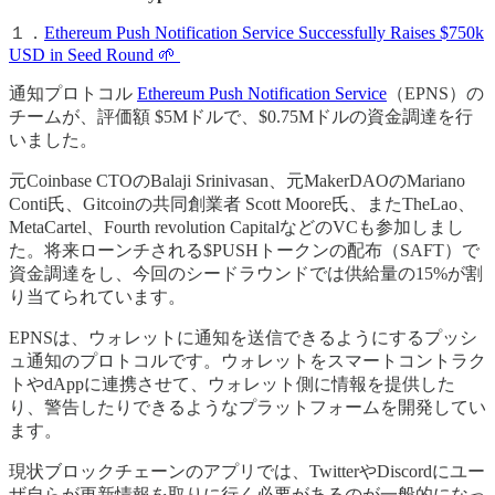
１．
Ethereum Push Notification Service Successfully Raises $750k
USD in Seed Round 🌱
通知プロトコル
Ethereum Push Notification Service
（EPNS）の
チームが、評価額 $5Mドルで、$0.75Mドルの資金調達を行
いました。
元Coinbase CTOのBalaji Srinivasan、元MakerDAOのMariano
Conti氏、Gitcoinの共同創業者 Scott Moore氏、またTheLao、
MetaCartel、Fourth revolution CapitalなどのVCも参加しまし
た。将来ローンチされる$PUSHトークンの配布（SAFT）で
資金調達をし、今回のシードラウンドでは供給量の15%が割
り当てられています。
EPNSは、ウォレットに通知を送信できるようにするプッシ
ュ通知のプロトコルです。ウォレットをスマートコントラク
トやdAppに連携させて、ウォレット側に情報を提供した
り、警告したりできるようなプラットフォームを開発してい
ます。
現状ブロックチェーンのアプリでは、TwitterやDiscordにユー
ザ自らが更新情報を取りに行く必要があるのが一般的になっ