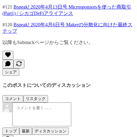
#121
Bspeak! 2020年4月13日号 Microsponsorsを使った商取引
(Part1) / シカゴDeFiアライアンス
#120
Bspeak! 2020年4月6日号 Makerの分散化に向けた最終ス
テップ
以降もSubstackページからご覧ください。
シェア
このポストについてのディスカッション
コメント
リスタック
トップ
最新
ディスカッション