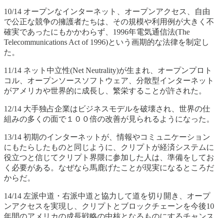
10/14 オープンなインターネット、オープンアクセス、自由
で公正な競争の擁護者たちは、その規模や利用例が大きく不
確実であったにもかかわらず、1996年電気通信法(The
Telecommunications Act of 1996)という画期的な法律を制定し
た。
11/14 ネット中立性(Net Neutrality)が生まれ、オープンプロト
コル、オープンソースソフトウェア、分散型インターネット
がアメリカや世界的に成長し、繁栄することが許された。
12/14 大手独占企業はビジネスモデルを破壊され、世界の仕
組みの多くの面で１００倍の改善が見られるようになった。
13/14 初期のインターネットが、情報やコミュニケーション
にもたらしたものと同じように、クリプトが経済システムに
役立つと信じてクリプト界隈に参加した人は、準備をしてお
く必要がある。なぜなら馬鹿げたことが現実になるところだ
からだ。
14/14 左派中道・右派中道と協力して道を切り開き、オープ
ンアクセスを実現し、クリプトとブロックチェーンを今後10
年間のアメリカの成長戦略の中核となるものにするチャンス