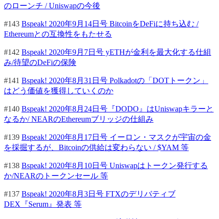
のローンチ / Uniswapの今後
#143
Bspeak! 2020年9月14日号 BitcoinをDeFiに持ち込む /
Ethereumとの互換性をもたせる
#142
Bspeak! 2020年9月7日号 yETHが金利を最大化する仕組
み/待望のDeFiの保険
#141
Bspeak! 2020年8月31日号 Polkadotの「DOTトークン」
はどう価値を獲得していくのか
#140
Bspeak! 2020年8月24日号『DODO』はUniswapキラーと
なるか/ NEARのEthereumブリッジの仕組み
#139
Bspeak! 2020年8月17日号 イーロン・マスクが宇宙の金
を採掘するが、Bitcoinの供給は変わらない / $YAM 等
#138
Bspeak! 2020年8月10日号 Uniswapはトークン発行する
か/NEARのトークンセール 等
#137
Bspeak! 2020年8月3日号 FTXのデリバティブ
DEX『Serum』発表 等