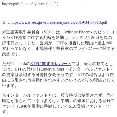
https://github.com/eyblockchain/ ）
３．
https://www.sec.gov/rules/sro/nysearca/2019/34-87813.pdf
米国証券取引委員会（SEC）は、Wilshire Phoenix のビットコ
インETF提案に対する判断を延期し、2020年2月26日を次の
評価日としました。当局が、ETFを拒否した理由は過去2年
変わっていなく、市場操作と投資家のプライバシーに関する
懸念です。
ただCoindeskの
ETFに関するレポート
では、最近の動向とし
ては、ETFの代わりにinterval fund（インターバルファンド）
の提案は承認する可能性が高そうです。ETFの場合はより自
由に取引され市場操作されやすいというのがその理由として
います。
※インターバルファンドとは、買う時期は制限されず、売る
時期が限られている（多くは四半期）の米国における登録フ
ァンド（1940年規則に準拠しているSEC登録ファンド）で
す。