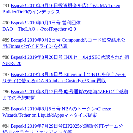
#91
Bspeak! 2019年9月16日投資機会を広げるUMA Token
Builder/DeFiのインデックス
#90
Bspeak! 2019年9月9日号 営利団体
DAO「TheLAO」/PoolTogether v2.0
#89
Bseapk! 2019年9月2日号 Compoundのコード監査結果公
開/Finmaがガイドラインを発表
#88
Bspeak! 2019年8月26日号 INXセールはSEC承認された初
のERC20
#87
Bspeak! 2019年8月19日号 Ethereum上でBTCを使う/チャ
リティに使えるrDAI/Coinbase CustodyがXapo買収
#86
Bspeak! 2019年8月12日号 暗号通貨の給与/tZERO/半減期
までの予想時間
#85
Bspeak! 2019年8月5日号 NBAのトークン/Cheeze
Wizards/Tether on Liquid/dAppsマネタイズ提案
#84
Bspeak! 2019年7月29日号EIP2025の議論/NFTゲーム分
析/Elkクラウドファンディング等