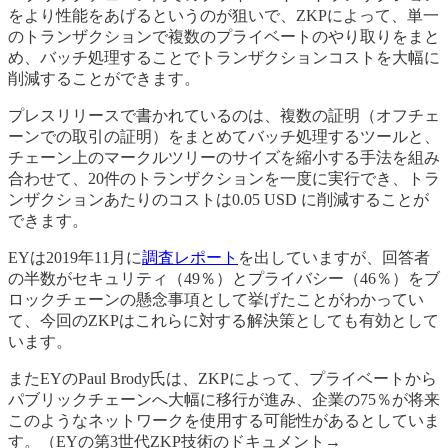
をより性能をあげるというのが狙いで、ZKPによって、単一
のトランザクションで複数のプライベートのやり取りをまと
め、バッチ処理することでトランザクションコストを大幅に
削減することができます。
プレスリリースで書かれているのは、複数の証明（オフチェ
ーンでの取引の証明）をまとめてバッチ処理するツールと、
チェーン上のマークルツリーのサイズを縮小する手法を組み
合わせて、20件のトランザクションを一度に実行でき、トラ
ンザクションあたりのコストは0.05 USD に削減することが
できます。
EYは2019年11月に
調査レポート
を出していますが、回答者
の半数がセキュリティ（49％）とプライバシー（46％）をブ
ロックチェーンの懸念事項として挙げたことがわかってい
て、今回のZKPはこれらに対する解決策としても有効として
います。
またEYのPaul Brody氏は、ZKPによって、プライベートから
パブリックチェーンへ大幅に移行が進み、企業の75％が将来
このようなネットワークを使用する可能性があるとしていま
す。（EYの第3世代ZKP技術のドキュメント→