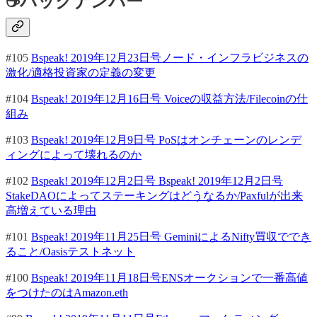
☕バックナンバー
#105
Bspeak! 2019年12月23日号ノード・インフラビジネスの
激化/適格投資家の定義の変更
#104
Bspeak! 2019年12月16日号 Voiceの収益方法/Filecoinの仕
組み
#103
Bspeak! 2019年12月9日号 PoSはオンチェーンのレンデ
ィングによって壊れるのか
#102
Bspeak! 2019年12月2日号 Bspeak! 2019年12月2日号
StakeDAOによってステーキングはどうなるか/Paxfulが出来
高増えている理由
#101
Bspeak! 2019年11月25日号 GeminiによるNifty買収ででき
ること/Oasisテストネット
#100
Bspeak! 2019年11月18日号ENSオークションで一番高値
をつけたのはAmazon.eth