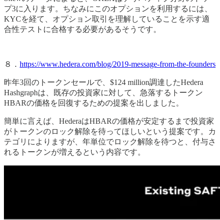
プ3に入ります。ちなみにこのオプションを利用するには、
KYCを経て、オプション取引を理解していることを示す適
合性テストに合格する必要があるそうです。
８．
https://www.hedera.com/blog/2019-message-from-the-founders
昨年3回のトークンセールで、$124 million調達したHedera
Hashgraphは、既存の投資家に対して、急落するトークン
HBARの価格を回復するための提案を出しました。
簡単に言えば、HederaはHBARの価格が安定するまで投資家
がトークンのロック解除を待ってほしいという提案です。カ
テゴリによりますが、年単位でロック解除を待つと、付与さ
れるトークンが増えるという内容です。