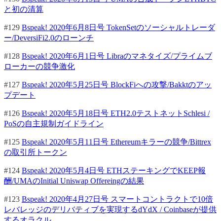
と初の清算
#129
Bspeak! 2020年6月8日号 TokenSetのソーシャルトレーダ
ー/DeversiFi2.0のローンチ
#128
Bspeak! 2020年6月1日号 Libraのマネタイズ/プライムブ
ローカーの競争激化
#127
Bspeak! 2020年5月25日号 BlockFiへの攻撃/Bakktのアッ
プデート
#126
Bspeak! 2020年5月18日号 ETH2.0テストネットSchlesi /
PoSの自主規制ガイドライン
#125
Bspeak! 2020年5月11日号 Ethereumキラーの競争/Bittrex
の取引所トークン
#124
Bspeak! 2020年5月4日号 ETHステーキングでKEEP報
酬/UMAのInitial Uniswap Offereingの結果
#123
Bspeak! 2020年4月27日号 スマートコントラクトで10倍
レバレッジのデリバティブを実現するdYdX / Coinbaseが提供
するオラクル