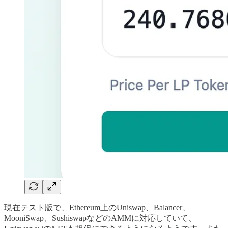
現在テスト版で、Ethereum上のUniswap、Balancer、
MooniSwap、SushiswapなどのAMMに対応していて、