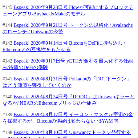
#145
Bspeak! 2020年9月28日号 Flowが可能にするブロックチ
ェーンアプリ/Buyback&Makeのモデル
#144
Bspeak! 2020年9月21日号 トークンの規格化 / Avalanche
のローンチ / Uniswapの今後
#143
Bspeak! 2020年9月14日号 BitcoinをDeFiに持ち込む /
Ethereumとの互換性をもたせる
#142
Bspeak! 2020年9月7日号 yETHが金利を最大化する仕組
み/待望のDeFiの保険
#141
Bspeak! 2020年8月31日号 Polkadotの「DOTトークン」
はどう価値を獲得していくのか
#140
Bspeak! 2020年8月24日号『DODO』はUniswapキラーと
なるか/ NEARのEthereumブリッジの仕組み
#139
Bspeak! 2020年8月17日号 イーロン・マスクが宇宙の金
を採掘するが、Bitcoinの供給は変わらない / $YAM 等
#138
Bspeak! 2020年8月10日号 Uniswapはトークン発行する