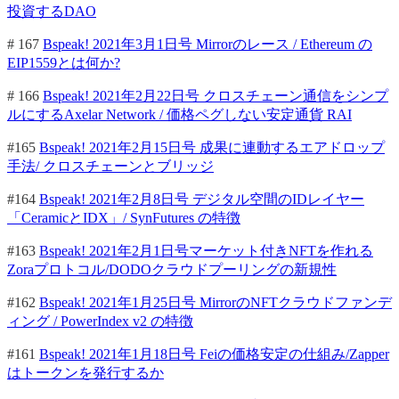
投資するDAO
# 167
Bspeak! 2021年3月1日号 Mirrorのレース / Ethereum の
EIP1559とは何か?
# 166
Bspeak! 2021年2月22日号 クロスチェーン通信をシンプ
ルにするAxelar Network / 価格ペグしない安定通貨 RAI
#165
Bspeak! 2021年2月15日号 成果に連動するエアドロップ
手法/ クロスチェーンとブリッジ
#164
Bspeak! 2021年2月8日号 デジタル空間のIDレイヤー
「CeramicとIDX」/ SynFutures の特徴
#163
Bspeak! 2021年2月1日号マーケット付きNFTを作れる
Zoraプロトコル/DODOクラウドプーリングの新規性
#162
Bspeak! 2021年1月25日号 MirrorのNFTクラウドファンデ
ィング / PowerIndex v2 の特徴
#161
Bspeak! 2021年1月18日号 Feiの価格安定の仕組み/Zapper
はトークンを発行するか