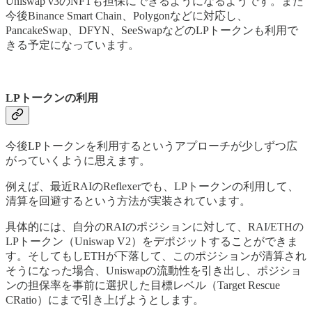
Uniswap v3のNFTも担保にできるようになるようです。また
今後Binance Smart Chain、Polygonなどに対応し、
PancakeSwap、DFYN、SeeSwapなどのLPトークンも利用で
きる予定になっています。
LPトークンの利用
今後LPトークンを利用するというアプローチが少しずつ広
がっていくように思えます。
例えば、最近RAIのReflexerでも、LPトークンの利用して、
清算を回避するという方法が実装されています。
具体的には、自分のRAIのポジションに対して、RAI/ETHの
LPトークン（Uniswap V2）をデポジットすることができま
す。そしてもしETHが下落して、このポジションが清算され
そうになった場合、Uniswapの流動性を引き出し、ポジショ
ンの担保率を事前に選択した目標レベル（Target Rescue
CRatio）にまで引き上げようとします。