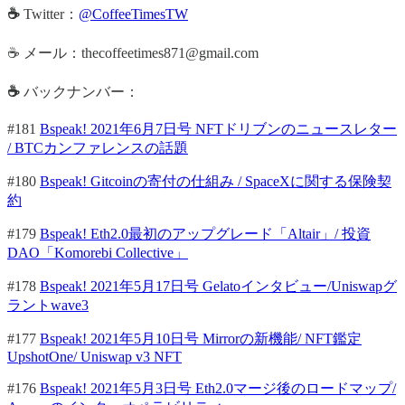
☕
Twitter：
@CoffeeTimesTW
☕ メール：thecoffeetimes871@gmail.com
☕
バックナンバー：
#181
Bspeak! 2021年6月7日号 NFTドリブンのニュースレター
/ BTCカンファレンスの話題
#180
Bspeak! Gitcoinの寄付の仕組み / SpaceXに関する保険契
約
#179
Bspeak! Eth2.0最初のアップグレード「Altair」/ 投資
DAO「Komorebi Collective」
#178
Bspeak! 2021年5月17日号 Gelatoインタビュー/Uniswapグ
ラントwave3
#177
Bspeak! 2021年5月10日号 Mirrorの新機能/ NFT鑑定
UpshotOne/ Uniswap v3 NFT
#176
Bspeak! 2021年5月3日号 Eth2.0マージ後のロードマップ/