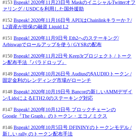
#153
Bspeak! 2020年11月23日号 MaskのイニシャルTwitterオフ
ァリング / USDCを利用した国外援助
#152
Bspeak! 2020年11月16日号 API3はChainlinkキラーか？/
L2資産が担保の融資 Liquid L2
#151
Bspeak! 2020年11月9日号 Eth2へのステーキング/
Arbiswapでロールアップを使う/ GYSRの配布
#150
Bspeak! 2020年11月2日号 Keep3rプロジェクト / トーク
ン配布手法『パラドロップ』
#149
Bspeak! 2020年10月26日号 Audiusの$AUDIOトークン /
固定金利のレンディング市場がローンチ
#148
Bspeak! 2020年10月19日号 Bancorの新しいAMMデザイ
ン/LidoによるETH2.0のステーキング対応
#147
Bspeak! 2020年10月12日号 ブロックチェーンの
Google『The Graph』のトークン・エコノミクス
#146
Bspeak! 2020年10月5日号 DFININYのトークンモデル /
新しい rally のトークン配布手法