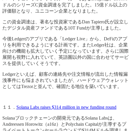
ドルのシリーズC資金調達を完了しました。15億ドル以上の
評価額となり、ユニコーン企業となりました。
この資金調達は、著名な投資家であるDan Tapiero氏が設立し
たデジタル資産ファンドである10T Fundが主導しました。
今後Ledgerのアプリである「Ledger Live」から、DeFiのアプ
リを利用できるようにする計画です。またLedger社は、企業
向けの機能も拡大していく予定になっています。さらに国際
展開も視野に入れていて、英語圏以外の国に合わせてサービ
スを提供していくそうです。
Ledgerといえば、顧客の連絡先や注文情報が流出した情報漏
洩事件にも悩まされていましたが、ハードウェアウォレット
としてはTrezorと並んで、確固たる地位を築いています。
１１．
Solana Labs raises $314 million in new funding round
Solanaブロックチェーンの開発元であるSolana Labsは、
Andreessen Horowitz（a16z）とPolychain Capitalが主導するプ
ライベートトークンセールラウンドで$314Mドルを調達しま