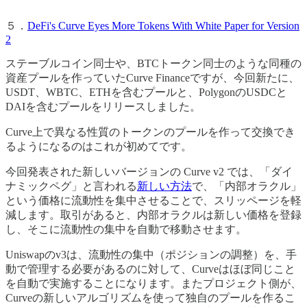
５．
DeFi's Curve Eyes More Tokens With White Paper for Version
2
ステーブルコイン同士や、BTCトークン同士のような同種の
資産プールを作っていたCurve Financeですが、今回新たに、
USDT、WBTC、ETHを含むプールと、PolygonのUSDCと
DAIを含むプールをリリースしました。
Curve上で異なる性質のトークンのプールを作って交換でき
るようになるのはこれが初めてです。
今回発表された新しいバージョンの Curve v2 では、「ダイ
ナミックペグ」と言われる
新しい方法
で、「内部オラクル」
という価格に流動性を集中させることで、スリッページを軽
減します。取引があると、内部オラクルは新しい価格を登録
し、そこに流動性の集中を自動で移動させます。
Uniswapのv3は、流動性の集中（ポジションの調整）を、手
動で管理する必要があるのに対して、Curveはほぼ同じこと
を自動で実施することになります。またプロジェクト側が、
Curveの新しいアルゴリズムを使って独自のプールを作るこ