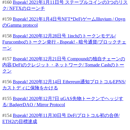
#160
Bspeak! 2021年1月11日号 ステーブルコインの3つのリス
ク/ NFTXのローンチ
#159
Bspeak! 2021年1月4日号NFT*DeFiゲームIlluvium / Opyn
のGamma protocol
#158
Bspeak! 2020年12月28日号 1inchのトークンモデル/
Furucomboのトークン発行 - Bspeak! - 暗号通貨/ブロックチェ
ーン
#157
Bspeak! 2020年12月21日号 Compoundの独自チェーンの
内容/DeFiのクレジット・ネットワーク/ Tornade Cashのトー
クン
#156
Bspeak! 2020年12月14日 Ethereum通知プロトコルEPNS/
カストディに保険をかける
#155
Bspeak! 2020年12月7日 uGAS先物トークンでヘッジす
る/ BadgerDAO / Mirror Protocol
#154
Bspeak! 2020年11月30日号 DeFiプロトコル初の合併/
ETH2の目標達成