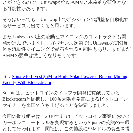
とができるので、Uniswapや他のAMMと本格的な競争とな
る可能性があります。
そうはいっても、Uniswap上でポジションの調整を自動化す
るサービスも出てくると思います。
また Uniswap v3上の流動性マイニングのコントラクトも開
発が進んでいますし、ガバナンス次第ではUniswapのUNI自
体も流動性マイニングで配布される可能性もあり、まだまだ
AMMの競争は激しくなりそうです。
６．
Square to Invest $5M to Build Solar-Powered Bitcoin Mining
Facility With Blockstream
Squareは、ビットコインのインフラ開発に貢献している
Blockstreamと提携し、100％太陽光発電によるビットコイン
マイナーを米国で立ち上げることを決定しました。
今回の取り組みは、2030年までにビットコイン事業において
カーボンニュートラルを実現するというSquareの公約の一環
として行われます。同社は、この施設に$5Mドルの資金を提