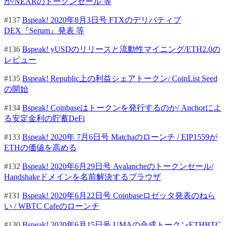
か/NEARのトークンセール 等
#137
Bspeak! 2020年8月3日号 FTXのデリバティブ
DEX『Serum』発表 等
#136
Bspeak! yUSDのリリースと流動性マイニング/ETH2.0の
レビュー
#135
Bspeak! Republic上の利益シェアトークン/ CoinList Seed
の開始
#134
Bspeak! Coinbaseはトークンを発行するのか/ Anchorによ
る安定金利の貯蓄DeFi
#133
Bspeak! 2020年 7月6日号 Matchaのローンチ / EIP1559が
ETHの価値を高める
#132
Bspeak! 2020年6月29日号 Avalancheのトークンセール/
Handshakeドメインを名前解決するブラウザ
#131
Bspeak! 2020年6月22日号 Coinbaseロゼッタ発表のねら
い / WBTC Cafeのローンチ
#130
Bspeak! 2020年6月15日号 UMAの合成トークンETHBTC