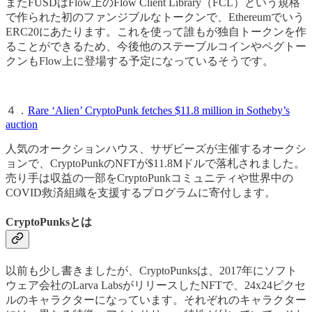
またFUSDはFlow上のFlow Client Library（FCL）という規格
で作られた初のファンジブルなトークンで、Ethereumでいう
ERC20にあたります。これを使って誰もが独自トークンを作
ることができるため、今後他のステーブルコインやペグトー
クンもFlow上に登場する予定になっているそうです。
４．
Rare ‘Alien’ CryptoPunk fetches $11.8 million in Sotheby’s
auction
人気のオークションハウス、サザビーズが主催するオークシ
ョンで、CryptoPunkのNFTが$11.8Mドルで落札されました。
売り手は収益の一部をCryptoPunkコミュニティや世界中の
COVID救済組織を支援するプログラムに寄付します。
CryptoPunksとは
以前も少し書きましたが、CryptoPunksは、2017年にソフト
ウェア会社のLarva LabsがリリースしたNFTで、24x24ピクセ
ルのキャラクターになっています。それぞれのキャラクター