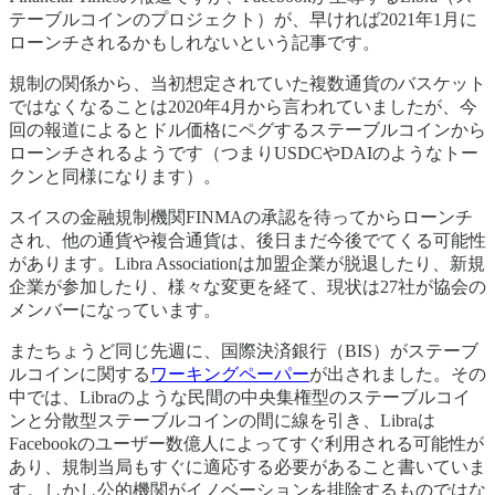
テーブルコインのプロジェクト）が、早ければ2021年1月に
ローンチされるかもしれないという記事です。
規制の関係から、当初想定されていた複数通貨のバスケット
ではなくなることは2020年4月から言われていましたが、今
回の報道によるとドル価格にペグするステーブルコインから
ローンチされるようです（つまりUSDCやDAIのようなトー
クンと同様になります）。
スイスの金融規制機関FINMAの承認を待ってからローンチ
され、他の通貨や複合通貨は、後日まだ今後でてくる可能性
があります。Libra Associationは加盟企業が脱退したり、新規
企業が参加したり、様々な変更を経て、現状は27社が協会の
メンバーになっています。
またちょうど同じ先週に、国際決済銀行（BIS）がステーブ
ルコインに関する
ワーキングペーパー
が出されました。その
中では、Libraのような民間の中央集権型のステーブルコイ
ンと分散型ステーブルコインの間に線を引き、Libraは
Facebookのユーザー数億人によってすぐ利用される可能性が
あり、規制当局もすぐに適応する必要があること書いていま
す。しかし公的機関がイノベーションを排除するものではな