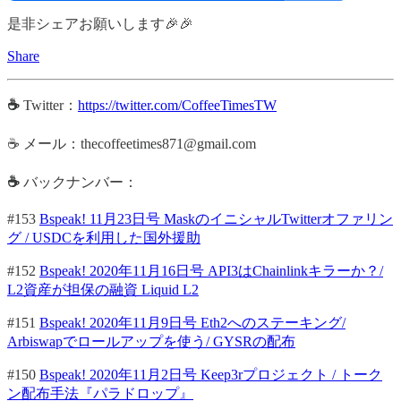
是非シェアお願いします🎉🎉
Share
☕
Twitter：
https://twitter.com/CoffeeTimesTW
☕ メール：thecoffeetimes871@gmail.com
☕
バックナンバー：
#153
Bspeak! 11月23日号 MaskのイニシャルTwitterオファリン
グ / USDCを利用した国外援助
#152
Bspeak! 2020年11月16日号 API3はChainlinkキラーか？/
L2資産が担保の融資 Liquid L2
#151
Bspeak! 2020年11月9日号 Eth2へのステーキング/
Arbiswapでロールアップを使う/ GYSRの配布
#150
Bspeak! 2020年11月2日号 Keep3rプロジェクト / トーク
ン配布手法『パラドロップ』