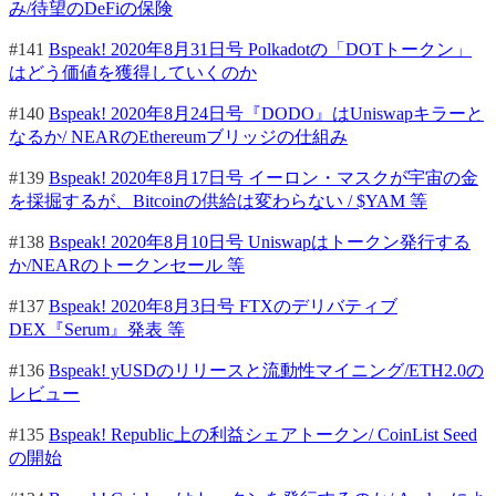
み/待望のDeFiの保険
#141
Bspeak! 2020年8月31日号 Polkadotの「DOTトークン」
はどう価値を獲得していくのか
#140
Bspeak! 2020年8月24日号『DODO』はUniswapキラーと
なるか/ NEARのEthereumブリッジの仕組み
#139
Bspeak! 2020年8月17日号 イーロン・マスクが宇宙の金
を採掘するが、Bitcoinの供給は変わらない / $YAM 等
#138
Bspeak! 2020年8月10日号 Uniswapはトークン発行する
か/NEARのトークンセール 等
#137
Bspeak! 2020年8月3日号 FTXのデリバティブ
DEX『Serum』発表 等
#136
Bspeak! yUSDのリリースと流動性マイニング/ETH2.0の
レビュー
#135
Bspeak! Republic上の利益シェアトークン/ CoinList Seed
の開始