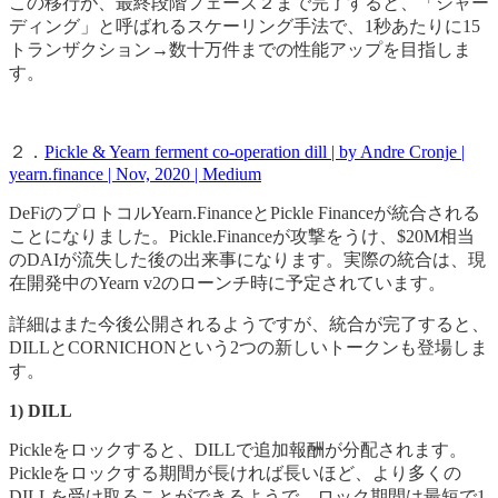
この移行が、最終段階フェーズ２まで完了すると、「シャー
ディング」と呼ばれるスケーリング手法で、1秒あたりに15
トランザクション→数十万件までの性能アップを目指しま
す。
２．
Pickle & Yearn ferment co-operation dill | by Andre Cronje |
yearn.finance | Nov, 2020 | Medium
DeFiのプロトコルYearn.FinanceとPickle Financeが統合される
ことになりました。Pickle.Financeが攻撃をうけ、$20M相当
のDAIが流失した後の出来事になります。実際の統合は、現
在開発中のYearn v2のローンチ時に予定されています。
詳細はまた今後公開されるようですが、統合が完了すると、
DILLとCORNICHONという2つの新しいトークンも登場しま
す。
1) DILL
Pickleをロックすると、DILLで追加報酬が分配されます。
Pickleをロックする期間が長ければ長いほど、より多くの
DILLを受け取ることができるようで、ロック期間は最短で1