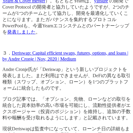
Yearn & Cover merger
）。もともとYearnは、
yInsure
の開発で
Cover Protocol の開発者と協力していたようですが、2つのチ
ームが1つのチームとして協力し、開発を最適化していくこ
とになります。またガバナンスを集約するプロトコル
PowerPoolも、今週Yearnエコシステムとのパートナーシップ
を
発表しました
。
３．
Deriswap: Capital efficient swaps, futures, options, and loans |
by Andre Cronje | Nov, 2020 | Medium
Andre Cronje氏が「Deriswap」という新しいプロジェクトを
発表しました。まだ利用はできませんが、DeFiの異なる取引
種類（スワップ、オプション、ローン）を1つのプラットフ
ォームに統合したものです。
ブログ記事では、「オプション、先物、ローンなどの取引を
統合した資本効率の高い市場を可能にし、流動性提供者がエ
クスポージャー（投資のポジション）を維持し、追加の手数
料や報酬を受け取れるようにします」と記載されています。
現状Deriswapは監査中になっていて、ローンチ日の詳細もま