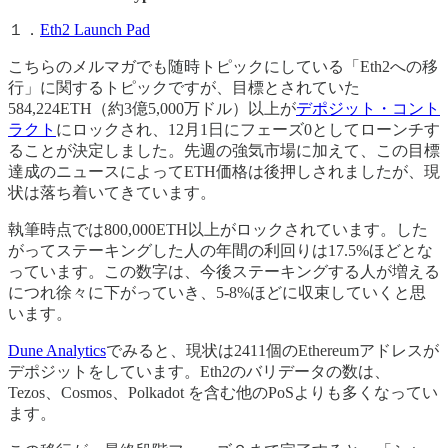
１．
Eth2 Launch Pad
こちらのメルマガでも随時トピックにしている「Eth2への移
行」に関するトピックですが、目標とされていた
584,224ETH（約3億5,000万ドル）以上が
デポジット・コント
ラクト
にロックされ、12月1日にフェーズ0としてローンチす
ることが決定しました。先週の強気市場に加えて、この目標
達成のニュースによってETH価格は後押しされましたが、現
状は落ち着いてきています。
執筆時点では800,000ETH以上がロックされています。した
がってステーキングした人の年間の利回りは17.5%ほどとな
っています。この数字は、今後ステーキングする人が増える
につれ徐々に下がっていき、5-8%ほどに収束していくと思
います。
Dune Analytics
でみると、現状は2411個のEthereumアドレスが
デポジットをしています。Eth2のバリデータの数は、
Tezos、Cosmos、Polkadot を含む他のPoSよりも多くなってい
ます。