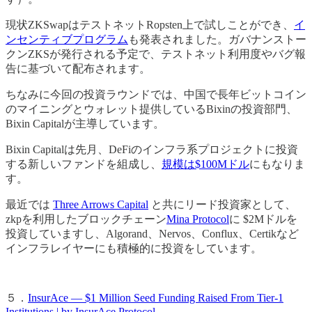
現状ZKSwapはテストネットRopsten上で試しことができ、
イ
ンセンティブプログラム
も発表されました。ガバナンストー
クンZKSが発行される予定で、テストネット利用度やバグ報
告に基づいて配布されます。
ちなみに今回の投資ラウンドでは、中国で長年ビットコイン
のマイニングとウォレット提供しているBixinの投資部門、
Bixin Capitalが主導しています。
Bixin Capitalは先月、DeFiのインフラ系プロジェクトに投資
する新しいファンドを組成し、
規模は$100Mドル
にもなりま
す。
最近では
Three Arrows Capital
と共にリード投資家として、
zkpを利用したブロックチェーン
Mina Protocol
に $2Mドルを
投資していますし、Algorand、Nervos、Conflux、Certikなど
インフラレイヤーにも積極的に投資をしています。
５．
InsurAce — $1 Million Seed Funding Raised From Tier-1
Institutions | by InsurAce Protocol