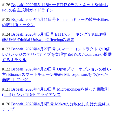
#126
Bspeak! 2020年5月18日号 ETH2.0テストネットSchlesi /
PoSの自主規制ガイドライン
#125
Bspeak! 2020年5月11日号 Ethereumキラーの競争/Bittrex
の取引所トークン
#124
Bspeak! 2020年5月4日号 ETHステーキングでKEEP報
酬/UMAのInitial Uniswap Offereingの結果
#123
Bspeak! 2020年4月27日号 スマートコントラクトで10倍
レバレッジのデリバティブを実現するdYdX / Coinbaseが提供
するオラクル
#122
Bspeak! 2020年4月20日号 Opynプットオプションの使い
方/ Binanceスマートチェーン発表/ Microsponsorsをつかった
商取引（Part2）
#121
Bspeak! 2020年4月13日号 Microsponsorsを使った商取引
(Part1) / シカゴDeFiアライアンス
#120
Bspeak! 2020年4月6日号 Makerの分散化に向けた最終ス
テップ