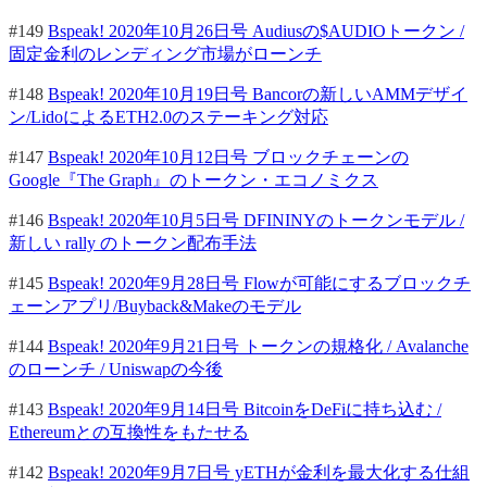
#149
Bspeak! 2020年10月26日号 Audiusの$AUDIOトークン /
固定金利のレンディング市場がローンチ
#148
Bspeak! 2020年10月19日号 Bancorの新しいAMMデザイ
ン/LidoによるETH2.0のステーキング対応
#147
Bspeak! 2020年10月12日号 ブロックチェーンの
Google『The Graph』のトークン・エコノミクス
#146
Bspeak! 2020年10月5日号 DFININYのトークンモデル /
新しい rally のトークン配布手法
#145
Bspeak! 2020年9月28日号 Flowが可能にするブロックチ
ェーンアプリ/Buyback&Makeのモデル
#144
Bspeak! 2020年9月21日号 トークンの規格化 / Avalanche
のローンチ / Uniswapの今後
#143
Bspeak! 2020年9月14日号 BitcoinをDeFiに持ち込む /
Ethereumとの互換性をもたせる
#142
Bspeak! 2020年9月7日号 yETHが金利を最大化する仕組