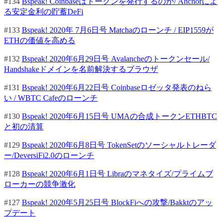
#134
Bspeak! Coinbaseはトークンを発行するのか/ Anchorによ
る安定金利の貯蓄DeFi
#133
Bspeak! 2020年 7月6日号 Matchaのローンチ / EIP1559が
ETHの価値を高める
#132
Bspeak! 2020年6月29日号 Avalancheのトークンセール/
Handshakeドメインを名前解決するブラウザ
#131
Bspeak! 2020年6月22日号 Coinbaseロゼッタ発表のねら
い / WBTC Cafeのローンチ
#130
Bspeak! 2020年6月15日号 UMAの合成トークンETHBTC
と初の清算
#129
Bspeak! 2020年6月8日号 TokenSetのソーシャルトレーダ
ー/DeversiFi2.0のローンチ
#128
Bspeak! 2020年6月1日号 Libraのマネタイズ/プライムブ
ローカーの競争激化
#127
Bspeak! 2020年5月25日号 BlockFiへの攻撃/Bakktのアッ
プデート