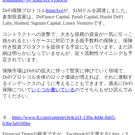
DeFi保険プロトコル
InsurAce
が、$1Mドルを調達しました。
参加投資家は、DeFiance Capital, Parafi Capital, Huobi DeFi
Labs, Hashed, Signum Capital, Lunex Venturesです。
コントラクトへの攻撃で、大きな規模の資金が一気に引っこ
抜かれるというケースに対応できる低手数料の保険と、保険
付き投資プロダクトを提供する予定になっています。まだ詳
細は明らかになっていませんが、近々流動性マイニングも予
定されています。
保険市場はDeFiの拡大に伴って堅実に伸びていく領域で、
DeFiプロトコル全体のロック価値が増えれば、それに連動す
るインデックスのように考えることもできます。過去にDeFi
保険について
いくつか書いている
のでそちらもぜひ読んでみ
てください。
６．
https://www.ft.com/content/cfe4ca11-139a-4d4e-8a65-
b3be3a0166be
Financial Timesの報道ですが、Facebookが主導するLibra（ス