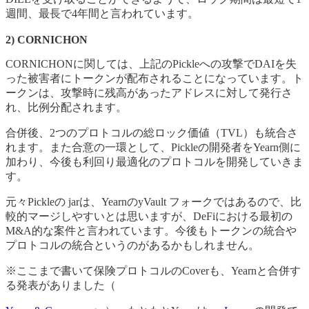
週間、最長で4年間と言われています。
2) CORNICHON
CORNICHONに関しては、上記のPickleへの攻撃でDAIを失
った被害者にトークンが配布されることになっています。ト
ークンは、攻撃時に残高があったアドレスに対して発行さ
れ、比例分配されます。
合併後、2つのプロトコルの総ロック価値（TVL）も統合さ
れます。また合意の一環として、Pickleの開発者をYearn側に
加わり、今後も利回り最適化のプロトコルを開発していきま
す。
元々Pickleの jarは、YearnのyVault フォークではあるので、比
較的マージしやすいとは思いますが、DeFiにおける最初の
M&A的な案件と言われています。今後もトークンの統合や
プロトコルの統合というのがあるかもしれません。
※ここまで書いて保険プロトコルのCoverも、Yearnと合併す
る発表がありました（