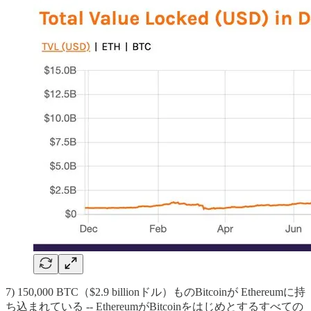
7) 150,000 BTC（$2.9 billionドル）ものBitcoinが Ethereumに持
ち込まれている -- EthereumがBitcoinをはじめとするすべての