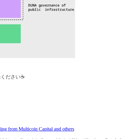
登録ください☕
ing from Multicoin Capital and others