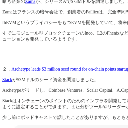
暗号企業の
Zama
が、シリーズAで$73Mドルを調達しました。Multico
Zamaはフランスの暗号会社で、創業者のPaillierは、完全
fhEVMというプライバシーをもつEVMを開発していて、将来
すでにモジュール型ブロックチェーンのInco、L2のFhen
ューションも開発しているようです。
２．
Archetype leads $3 million seed round for on-chain points startu
Stack
が$3Mドルのシード資金を調達しました。
Archetypeがリードし、Coinbase Ventures、Scalar Capital、A
Stackはオンチェーンのポイントのためのインフラを開発し
ように設定することができます。また分析ツールやリーダー
少し前にポッドキャストで話したことがありますが、もともとmir