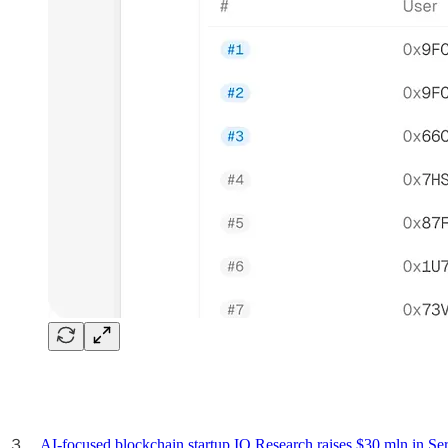
３．
AI-focused blockchain startup IO Research raises $30 mln in Se