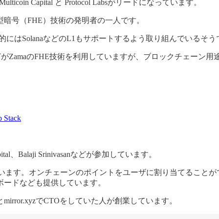
in Capital と Protocol Labsがリードになっています。
準同型暗号（FHE）技術の発明者の一人です。
的にはSolanaなどのL1もサポートするよう取り組んでいるそう
ixなどがZamaのFHE技術を利用していますが、ブロックチェー
p Stack
.Capital、Balaji Srinivasanなどが参加しています。
ています。オンチェーンのポイントをユーザに割り当てることがで
ボードなども提供しています。
ror.xyzでCTOをしていた人が創業しています。