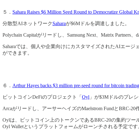
５．
Sahara Raises $6 Million Seed Round to Democratize Global K
分散型AIネットワーク
Sahara
が$6Mドルを調達しました。
Polychain Capitalがリードし、Samsung Next、Matrix Par
Saharaでは、個人や企業向けにカスタマイズされたAIエ
ができます。
６．
Arthur Hayes backs $3 million pre-seed round for bitcoin tradin
ビットコインDeFiのプロジェクト「
Oyl
」が$3Mドルのプレ
Arcaがリードし、アーサーヘイズのMaelstrom FundとBR
Oylは、ビットコイン上のトークンであるBRC-20の集約ツ
Oyl Walletというプラットフォームがローンチされる予定です