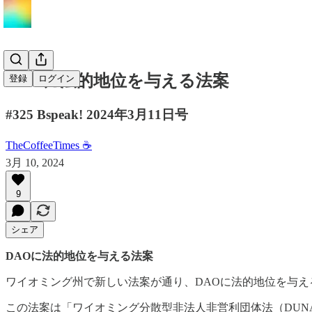
DAOに法的地位を与える法案
登録
ログイン
#325 Bspeak! 2024年3月11日号
TheCoffeeTimes ☕
3月 10, 2024
9
シェア
DAOに法的地位を与える法案
ワイオミング州で新しい法案が通り、DAOに法的地位を与
この法案は「ワイオミング分散型非法人非営利団体法（DUN