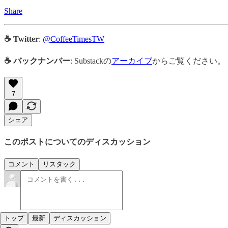
Share
☕ Twitter
:
@CoffeeTimesTW
☕ バックナンバー
: Substackの
アーカイブ
からご覧ください。
7
シェア
このポストについてのディスカッション
コメント
リスタック
トップ
最新
ディスカッション