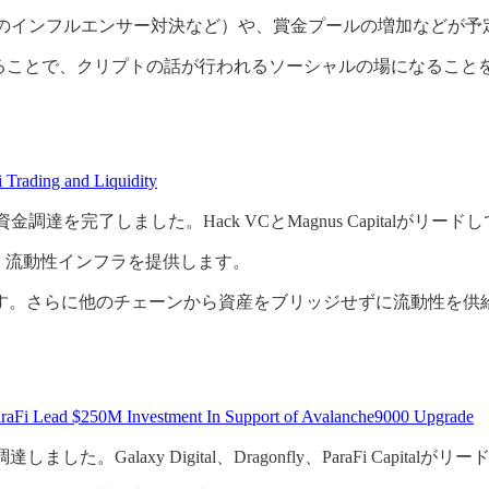
hereumのインフルエンサー対決など）や、賞金プールの増加などが
することで、クリプトの話が行われるソーシャルの場になること
 Trading and Liquidity
金調達を完了しました。Hack VCとMagnus Capitalがリー
と、流動性インフラを提供します。
す。さらに他のチェーンから資産をブリッジせずに流動性を供
araFi Lead $250M Investment In Support of Avalanche9000 Upgrade
Galaxy Digital、Dragonfly、ParaFi Capitalが