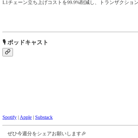
L1チェーン立ち上げコストを99.9%削減し、トランザクシ
🎙
ポッドキャスト
Spotify
|
Apple
|
Substack
ぜひ今週分をシェアお願いします🎉