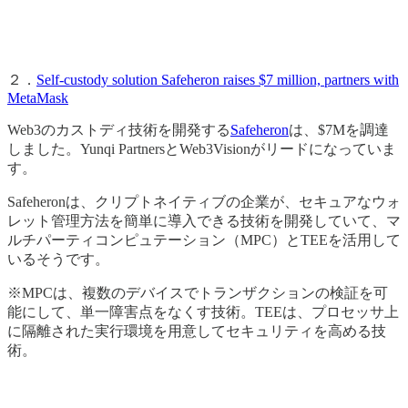
２．
Self-custody solution Safeheron raises $7 million, partners with
MetaMask
Web3のカストディ技術を開発する
Safeheron
は、$7Mを調達
しました。Yunqi PartnersとWeb3Visionがリードになっていま
す。
Safeheronは、クリプトネイティブの企業が、セキュアなウォ
レット管理方法を簡単に導入できる技術を開発していて、マ
ルチパーティコンピュテーション（MPC）とTEEを活用して
いるそうです。
※MPCは、複数のデバイスでトランザクションの検証を可
能にして、単一障害点をなくす技術。TEEは、プロセッサ上
に隔離された実行環境を用意してセキュリティを高める技
術。