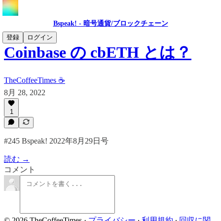
Bspeak! - 暗号通貨/ブロックチェーン
登録
ログイン
Coinbase の cbETH とは？
TheCoffeeTimes ☕
8月 28, 2022
1
#245 Bspeak! 2022年8月29日号
読む →
コメント
© 2026 TheCoffeeTimes
·
プライバシー
∙
利用規約
∙
回収に関