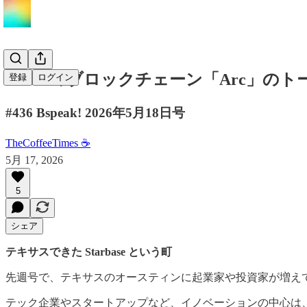
Circleのブロックチェーン「Arc」の
登録
ログイン
#436 Bspeak! 2026年5月18日号
TheCoffeeTimes ☕
5月 17, 2026
5
シェア
テキサスできた Starbase という町
先週号で、テキサスのオースティンに起業家や投資家が増え
テック企業やスタートアップなど、イノベーションの中心は、な