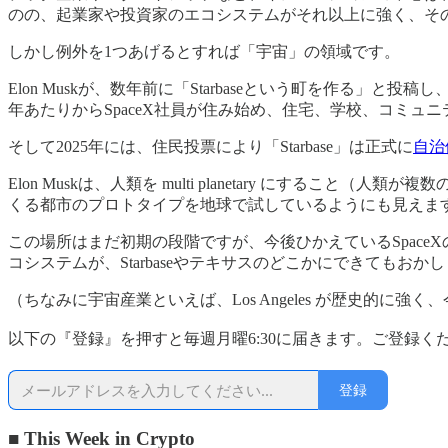
のの、起業家や投資家のエコシステムがそれ以上に強く、そ
しかし例外を1つあげるとすれば「宇宙」の領域です。
Elon Muskが、数年前に「Starbaseという町を作る」
年あたりからSpaceX社員が住み始め、住宅、学校、コミュ
そして2025年には、住民投票により「Starbase」は正式に
自治
Elon Muskは、人類を multi planetary にする
くる都市のプロトタイプを地球で試しているようにも見えます。そし
この場所はまだ初期の段階ですが、今後ひかえているSpac
コシステムが、Starbaseやテキサスのどこかにできてもおか
（ちなみに宇宙産業といえば、Los Angeles が歴史的に強く
以下の『登録』を押すと毎週月曜6:30に届きます。ご登録く
登録
■ This Week in Crypto