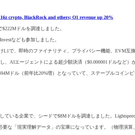
 a16z crypto, BlackRock and others; Q1 revenue up 20%
$222Mドルを調達しました。
ARK Investなども参加しました。
向けL1で、即時のファイナリティ、プライバシー機能、EVM互
k」も発表し、AIエージェントによる超少額決済（$0.000001ドル
高が$694Mドル（前年比20%増）となっていて、ステーブルコイ
いる企業で、シードで$8Mドルを調達しました。Lightspe
に必要な「現実理解データ」の宝庫になっています。（物理演算
）