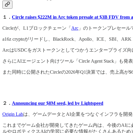
１．
Circle raises $222M in Arc token presale at $3B FDV from
Circleが、L1ブロックチェーン「
Arc
」のトークンプレセールで
a16z cryptoがリードし、BlackRock、Apollo、ICE、SBI、
ArcはUSDCをガストークンとしてつかうエンタープライズ
さらにAIエージェント向けツール「Circle Agent Stac
また同時に公開されたCircleの2026年Q1決算では、売上
２．
Announcing our $8M seed, led by Lightspeed
Origin Lab
は、ゲームデータとAI企業をつなぐインフラを開発して
これまでゲーム会社が開発してきたゲーム内は、今後のAI
ルやロボティクスAIの学習に必要な情報がたくさんあるため