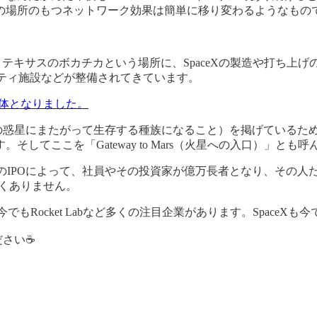
の場所のもつネットワーク効果は簡単に移り変わるようなもの
と投稿し、テキサスのボカチカという場所に、SpaceXの製造や打ち
ニティ施設などが整備されてきています。
体となりました。
こと（人類が複数の惑星にまたがって生存する種族になること）を掲げてい
てここを「Gateway to Mars（火星への入口）」とも
eXのIPOによって、社員やその投資家が億万長者となり、その
しくありません。
、今でもRocket Labなど多くの注目企業があります。Space
ださい☕