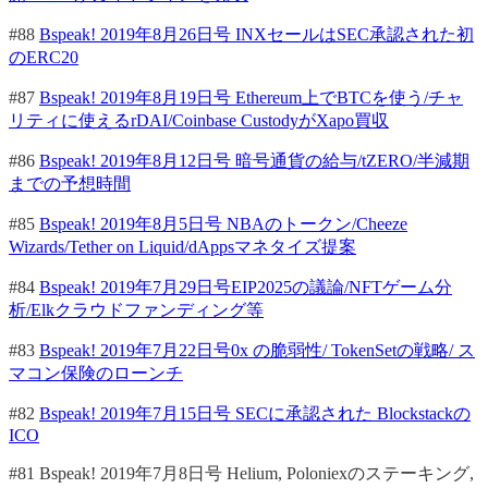
#88
Bspeak! 2019年8月26日号 INXセールはSEC承認された初
のERC20
#87
Bspeak! 2019年8月19日号 Ethereum上でBTCを使う/チャ
リティに使えるrDAI/Coinbase CustodyがXapo買収
#86
Bspeak! 2019年8月12日号 暗号通貨の給与/tZERO/半減期
までの予想時間
#85
Bspeak! 2019年8月5日号 NBAのトークン/Cheeze
Wizards/Tether on Liquid/dAppsマネタイズ提案
#84
Bspeak! 2019年7月29日号EIP2025の議論/NFTゲーム分
析/Elkクラウドファンディング等
#83
Bspeak! 2019年7月22日号0x の脆弱性/ TokenSetの戦略/ ス
マコン保険のローンチ
#82
Bspeak! 2019年7月15日号 SECに承認された Blockstackの
ICO
#81 Bspeak! 2019年7月8日号 Helium, Poloniexのステーキング,