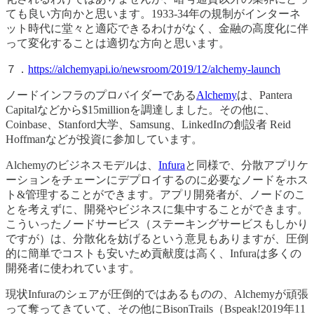
ても良い方向かと思います。1933-34年の規制がインターネ
ット時代に堂々と適応できるわけがなく、金融の高度化に伴
って変化することは適切な方向と思います。
７．
https://alchemyapi.io/newsroom/2019/12/alchemy-launch
ノードインフラのプロバイダーである
Alchemy
は、Pantera
Capitalなどから$15millionを調達しました。その他に、
Coinbase、Stanford大学、Samsung、LinkedInの創設者 Reid
Hoffmanなどが投資に参加しています。
Alchemyのビジネスモデルは、
Infura
と同様で、分散アプリケ
ーションをチェーンにデプロイするのに必要なノードをホス
ト&管理することができます。アプリ開発者が、ノードのこ
とを考えずに、開発やビジネスに集中することができます。
こういったノードサービス（ステーキングサービスもしかり
ですが）は、分散化を妨げるという意見もありますが、圧倒
的に簡単でコストも安いため貢献度は高く、Infuraは多くの
開発者に使われています。
現状Infuraのシェアが圧倒的ではあるものの、Alchemyが頑張
って奪ってきていて、その他にBisonTrails（Bspeak!2019年11