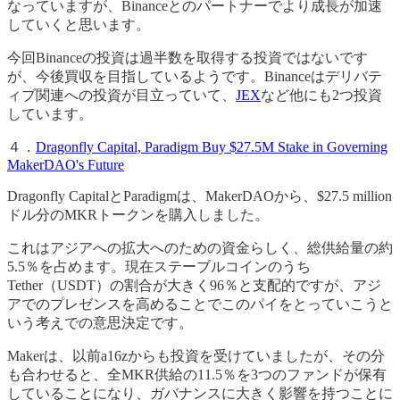
なっていますが、Binanceとのパートナーでより成長が加速
していくと思います。
今回Binanceの投資は過半数を取得する投資ではないです
が、今後買収を目指しているようです。Binanceはデリバテ
ィブ関連への投資が目立っていて、
JEX
など他にも2つ投資
しています。
４．
Dragonfly Capital, Paradigm Buy $27.5M Stake in Governing
MakerDAO's Future
Dragonfly CapitalとParadigmは、MakerDAOから、$27.5 million
ドル分のMKRトークンを購入しました。
これはアジアへの拡大へのための資金らしく、総供給量の約
5.5％を占めます。現在ステーブルコインのうち
Tether（USDT）の割合が大きく96％と支配的ですが、アジ
アでのプレゼンスを高めることでこのパイをとっていこうと
いう考えでの意思決定です。
Makerは、以前a16zからも投資を受けていましたが、その分
も合わせると、全MKR供給の11.5％を3つのファンドが保有
していることになり、ガバナンスに大きく影響を持つことに