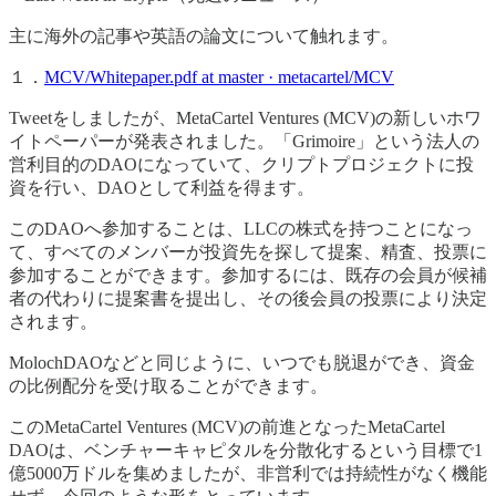
主に海外の記事や英語の論文について触れます。
１．
MCV/Whitepaper.pdf at master · metacartel/MCV
Tweetをしましたが、MetaCartel Ventures (MCV)の新しいホワ
イトペーパーが発表されました。「Grimoire」という法人の
営利目的のDAOになっていて、クリプトプロジェクトに投
資を行い、DAOとして利益を得ます。
このDAOへ参加することは、LLCの株式を持つことになっ
て、すべてのメンバーが投資先を探して提案、精査、投票に
参加することができます。参加するには、既存の会員が候補
者の代わりに提案書を提出し、その後会員の投票により決定
されます。
MolochDAOなどと同じように、いつでも脱退ができ、資金
の比例配分を受け取ることができます。
このMetaCartel Ventures (MCV)の前進となったMetaCartel
DAOは、ベンチャーキャピタルを分散化するという目標で1
億5000万ドルを集めましたが、非営利では持続性がなく機能