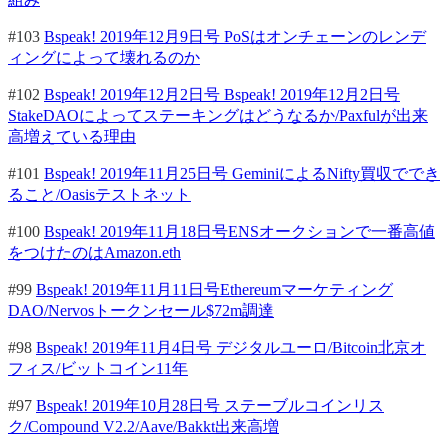
#103
Bspeak! 2019年12月9日号 PoSはオンチェーンのレンデ
ィングによって壊れるのか
#102
Bspeak! 2019年12月2日号 Bspeak! 2019年12月2日号
StakeDAOによってステーキングはどうなるか/Paxfulが出来
高増えている理由
#101
Bspeak! 2019年11月25日号 GeminiによるNifty買収ででき
ること/Oasisテストネット
#100
Bspeak! 2019年11月18日号ENSオークションで一番高値
をつけたのはAmazon.eth
#99
Bspeak! 2019年11月11日号Ethereumマーケティング
DAO/Nervosトークンセール$72m調達
#98
Bspeak! 2019年11月4日号 デジタルユーロ/Bitcoin北京オ
フィス/ビットコイン11年
#97
Bspeak! 2019年10月28日号 ステーブルコインリス
ク/Compound V2.2/Aave/Bakkt出来高増