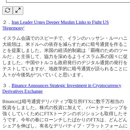
２．
Iran Leader Urges Deeper Muslim Links to Fight US
'Hegemony'
イスラム会議でのスピーチで、イランのハッサン・ルーハニ
大統領は、米ドルへの依存を減らすために暗号通貨を作るこ
とを提案しました。米国の経済的制裁は「覇権のためのツー
ルだ」と主張して、協力を深めるようイスラム系の国々に促
しました。中国やトルコも政府発行のデジタル通貨の発行を
テストしていますが、地政学的に暗号通貨が語られることに
人々が今後気がついていくと思います。
３．
Binance Announces Strategic Investment in Cryptocurrency
Derivatives Exchange
Binanceは暗号通貨デリバティブ取引所FTXに数千万相当の
投資をしました。株式の投資に加えて、パートナーシップを
強くしていくためにFTXトークンのポジションも取得したそ
うです。今年の春にローンチしたばかりのFTXは、どんどん
シェアを伸ばし、有名なデリバティブ・プラットフォームに