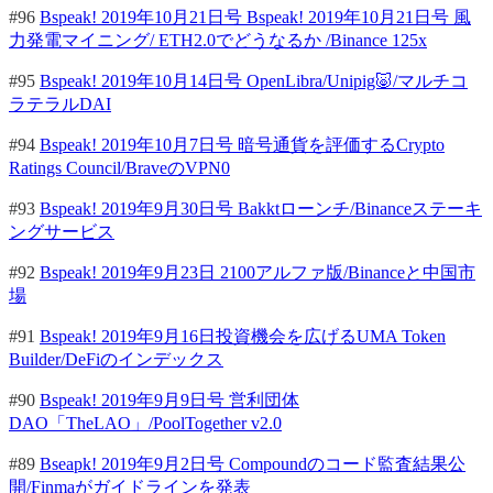
#96
Bspeak! 2019年10月21日号 Bspeak! 2019年10月21日号 風
力発電マイニング/ ETH2.0でどうなるか /Binance 125x
#95
Bspeak! 2019年10月14日号 OpenLibra/Unipig🐷/マルチコ
ラテラルDAI
#94
Bspeak! 2019年10月7日号 暗号通貨を評価するCrypto
Ratings Council/BraveのVPN0
#93
Bspeak! 2019年9月30日号 Bakktローンチ/Binanceステーキ
ングサービス
#92
Bspeak! 2019年9月23日 2100アルファ版/Binanceと中国市
場
#91
Bspeak! 2019年9月16日投資機会を広げるUMA Token
Builder/DeFiのインデックス
#90
Bspeak! 2019年9月9日号 営利団体
DAO「TheLAO」/PoolTogether v2.0
#89
Bseapk! 2019年9月2日号 Compoundのコード監査結果公
開/Finmaがガイドラインを発表